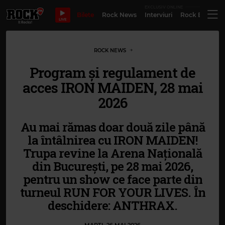
EXCLUSIV ONLINE
Bilete
Rock News
Interviuri
Rock Evergre
LIVE
ROCK NEWS
Program și regulament de
acces IRON MAIDEN, 28 mai
2026
Au mai rămas doar două zile până
la întâlnirea cu IRON MAIDEN!
Trupa revine la Arena Națională
din București, pe 28 mai 2026,
pentru un show ce face parte din
turneul RUN FOR YOUR LIVES. În
deschidere: ANTHRAX.