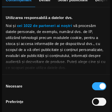
Utilizarea responsabilă a datelor dvs.
Noi și
cei 1022 de parteneri ai noștri
vă procesăm
datele personale, de exemplu, numărul dvs. de IP,
utilizând tehnologii precum modulele cookie, pentru a
stoca și accesa informațiile de pe dispozitivul dvs., cu
scopul de a vă oferi publicitate și conținut personalizate,
evaluări ale publicității și conținutului, informații despre
audiență și dezvoltare de produse. Puteți alege cine și cu
ce scopuri poate utiliza datele dvs.
Dacă ne permiteți, am dori, de asemenea:
Selecția
Necesare
Să colectăm informațiile cu privire la locația dvs.
consimțământului
geografică cu o exactitate de până la câțiva metri
Intrarea la eveniment se face în baza
regulamentului
Să vă identificăm dispozitivul scanândul-l în mod
Preferinţe
organizatorului
și include respectarea tuturor restricțiilor și
activ după caracteristici specifice (amprentare)
ale posibilelor condiții suplimentare impuse de autoritățile
Găsiți mai multe informații despre procesarea datelor