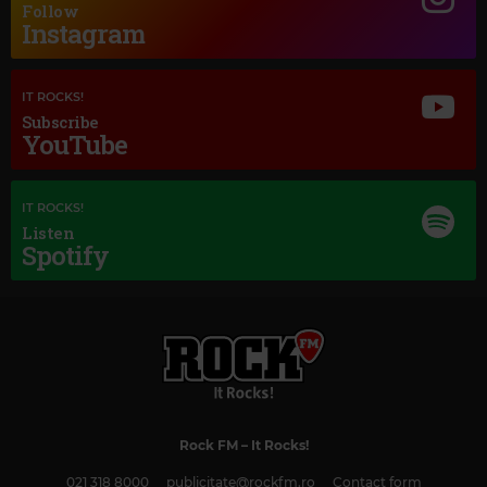
Follow
Instagram
IT ROCKS!
Subscribe
YouTube
IT ROCKS!
Listen
Spotify
Magic Classic Music
JOHANNES BRAHMS
–
TRAGIC OVERTURE, OP. 81
Rock FM
– It Rocks!
021 318 8000
publicitate@rockfm.ro
Contact form