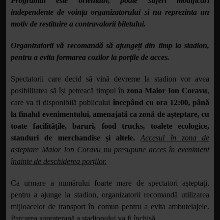
Programul este orientativ, poate suferi modificări
independente de voința organizatorului si nu reprezinta un
motiv de restituire a contravalorii biletului.
Organizatorii vă recomandă să ajungeți din timp la stadion,
pentru a evita formarea cozilor la porțile de acces.
Spectatorii care decid să vină devreme la stadion vor avea
posibilitatea să își petreacă timpul în
zona Maior Ion Coravu
,
care va fi disponibilă publicului
începând cu ora 12:00, până
la finalul evenimentului, amenajată ca zonă de așteptare, cu
toate facilitățile, baruri, food trucks, toalete ecologice,
standuri de merchandise și altele.
Accesul în zona de
așteptare Maior Ion Coravu nu presupune acces în eveniment
înainte de deschiderea porților.
Ca urmare a numărului foarte mare de spectatori așteptați,
pentru a ajunge la stadion, organizatorii recomandă utilizarea
mijloacelor de transport în comun pentru a evita ambuteiajele.
Parcarea supraterană a stadionului va fi închisă.