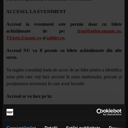
ACCESUL LA EVENIMENT
Accesul la eveniment este permis doar cu bilete
achiziționate de pe:
IronMaiden.emagic.ro
,
Tickets.Emagic.ro
și
iaBilet.ro
.
Accesul NU va fi permis cu bilete achiziționate din alte
surse.
Va rugăm consultați harta de acces de pe bilet pentru a identifica
zona prin care veți face accesul în zona stadionului, precum și
poziționarea sectorului în care aveți locurile.
Accesul se va face pe la:
Bulevardul Basarabia (tribune)
Strada Maior Coravu (bilete Standing, tribuna M)
Bulevardul Pierre de Coubertin (bilete Standing, tribune)
Consimțământ
Detalii
Setări publicitate
Despre