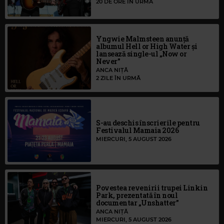
20 DE ORE ÎN URMĂ
Yngwie Malmsteen anunță
albumul Hell or High Water și
lansează single-ul „Now or
Never”
ANCA NIȚĂ
2 ZILE ÎN URMĂ
S-au deschis înscrierile pentru
Festivalul Mamaia 2026
MIERCURI, 5 AUGUST 2026
Povestea revenirii trupei Linkin
Park, prezentată în noul
documentar „Unshatter”
ANCA NIȚĂ
MIERCURI, 5 AUGUST 2026