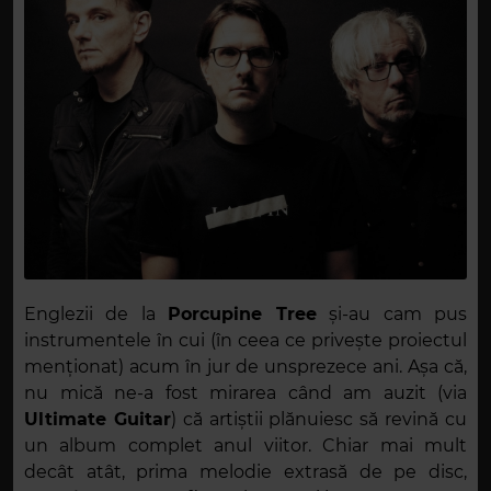
Englezii de la
Porcupine Tree
și-au cam pus
instrumentele în cui (în ceea ce privește proiectul
menționat) acum în jur de unsprezece ani. Așa că,
nu mică ne-a fost mirarea când am auzit (via
Ultimate Guitar
) că artiștii plănuiesc să revină cu
un album complet anul viitor. Chiar mai mult
decât atât, prima melodie extrasă de pe disc,