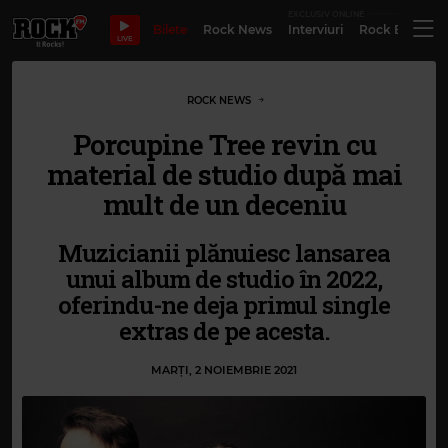
EXCLUSIV ONLINE
Bilete
Rock News
Interviuri
Rock Evergre
LIVE
ROCK NEWS
Porcupine Tree revin cu
material de studio după mai
mult de un deceniu
Muzicianii plănuiesc lansarea
unui album de studio în 2022,
oferindu-ne deja primul single
extras de pe acesta.
MARȚI, 2 NOIEMBRIE 2021