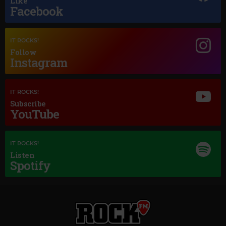
Like
Facebook
IT ROCKS!
Follow
Instagram
Magic Jazz
LOUIS ARMSTRONG
–
A KISS TO BUILD A DREAM ON
IT ROCKS!
Subscribe
YouTube
IT ROCKS!
Listen
Spotify