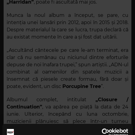
„Harridan”
, poate fi ascultată mai jos.
Munca la noul album a început, se pare, cu
intenția unei lansări prin 2012, apoi în 2015 și 2018.
Despre materialul la care se lucra, trupa declară că
au existat momente în care a și fost dat uitării.
„Ascultând cântecele pe care le-am terminat, era
clar că nu semănau cu niciunul dintre eforturile
depuse de noi înafara trupei,” spun artiștii. „ADN-ul
combinat al oamenilor din spatele muzicii a
însemnat că piesele create formau, fără doar și
poate, evident, un disc
Porcupine Tree
”.
Albumul complet, intitulat
„Closure /
Continuation”
, va apărea pe piață la data de 24
iunie. Ulterior, începând cu luna octombrie,
muzicienii plănuiesc să plece într-un turneu
european.