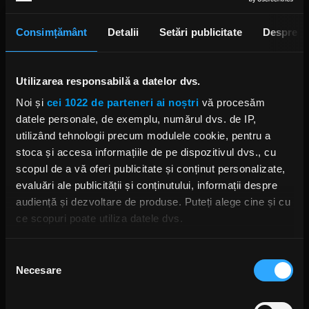
Consimțământ
Detalii
Setări publicitate
Despre
Utilizarea responsabilă a datelor dvs.
Noi și
cei 1022 de parteneri ai noștri
vă procesăm
datele personale, de exemplu, numărul dvs. de IP,
utilizând tehnologii precum modulele cookie, pentru a
Foto: Facebook,
Porcupine Tree
stoca și accesa informațiile de pe dispozitivul dvs., cu
scopul de a vă oferi publicitate și conținut personalizate,
PORCUPINE TREE
CLOSURE/CONTINUATION PORCUPINE TREE
evaluări ale publicității și conținutului, informații despre
audiență și dezvoltare de produse. Puteți alege cine și cu
ce scopuri poate utiliza datele dvs.
Dacă ne permiteți, am dori, de asemenea:
Selecția
Rock News
Necesare
Să colectăm informațiile cu privire la locația dvs.
consimțământului
geografică cu o exactitate de până la câțiva metri
MAI MULT
Să vă identificăm dispozitivul scanândul-l în mod