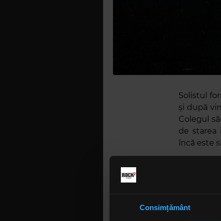
Solistul f
și după vi
Colegul să
de starea 
încă este s
„
Jonathan
COVID,” spu
lumină și 
spectacole 
Consimțământ
merge, trim