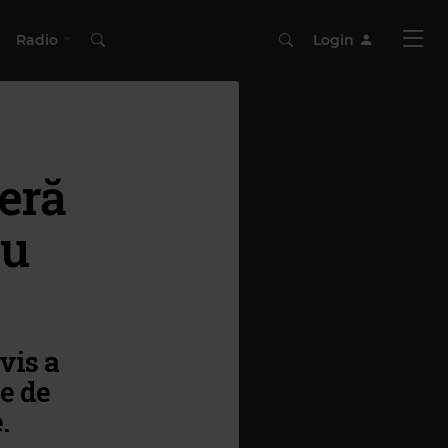
Radio
Login
eră
cu
vis a
le de
.