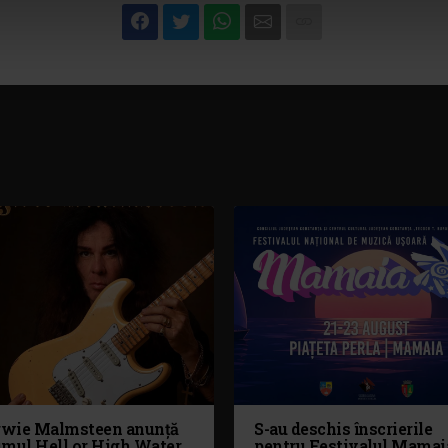
wie Malmsteen anunță
S-au deschis înscrierile
umul Hell or High Water
pentru Festivalul Mamai