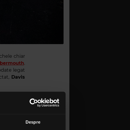
chele chiar
bbermouth
.
update legat
ctat,
Davis
fectării cu
p de iubire,
enite. Avem
pectacol ați
Despre
 mai mult ca