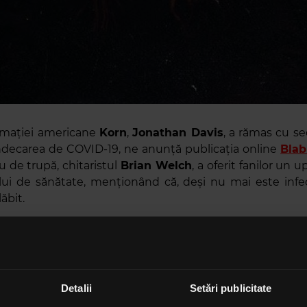
ormației americane
Korn
,
Jonathan Davis
, a rămas cu se
ndecarea de COVID-19, ne anunță publicația online
Bla
u de trupă, chitaristul
Brian Welch
, a oferit fanilor un 
lui de sănătate, menționând că, deși nu mai este infe
lăbit.
 Davis
încă se luptă cu simptomele rămase în urma in
ne el. „Este slăbit fizic și duce o luptă mintală. Orice ti
energie îi puteți trimite – rugăciuni, toate sunt bine-v
planificate, așa că verificați cu toții datele. La orice s
Detalii
Setări publicitate
iteți-i niște iubire și energie, frate – are nevoie de voi