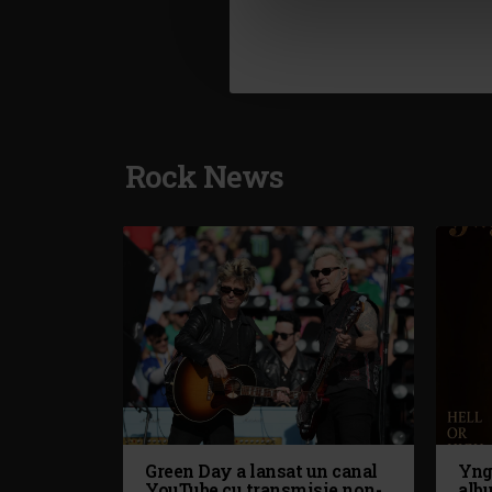
Rock News
Green Day a lansat un canal
Yng
YouTube cu transmisie non-
alb