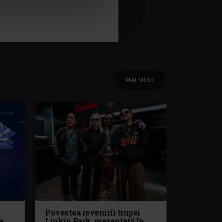
MAI MULT
Povestea revenirii trupei
a
Linkin Park, prezentată în