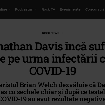
nline
Podcasturi
Rock TV
Evenimente
Concursuri
ROCK NEWS
nathan Davis încă suf
e pe urma infectării 
COVID-19
aristul Brian Welch dezvăluie că Da
s cu sechele chiar și după ce teste
COVID-19 au avut rezultate negative