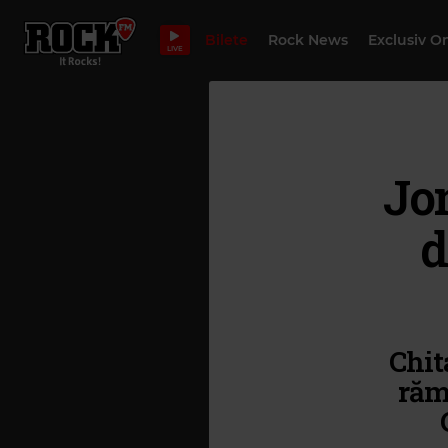
Bilete
Rock News
Exclusiv O
LIVE
Jo
d
Chit
răma