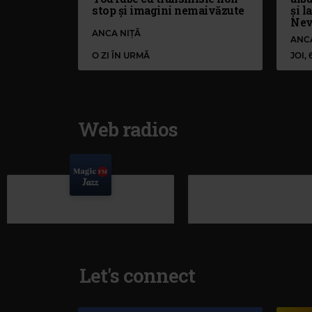
stop și imagini nemaivăzute
și l
Nev
ANCA NIȚĂ
ANC
O ZI ÎN URMĂ
JOI,
Web radios
Let's connect