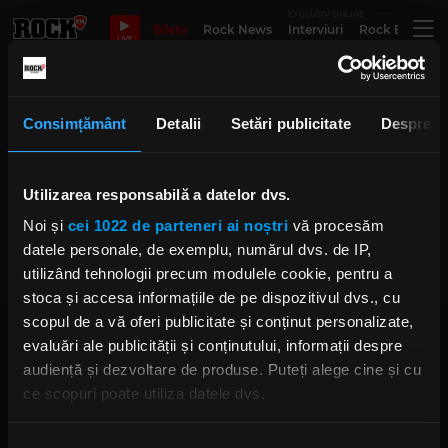
EXCLUSIV ONLINE
Bilete
Rock News
Interviuri
Rock Evergre
LIVE
korn jonathan Davis
Consimțământ
Detalii
Setări publicitate
Despre
Utilizarea responsabilă a datelor dvs.
Jonathan Davis încă suferă de pe
urma infectării cu COVID-19
Noi și
cei 1022 de parteneri ai noștri
vă procesăm
MARȚI, 31 AUGUST 2021
datele personale, de exemplu, numărul dvs. de IP,
utilizând tehnologii precum modulele cookie, pentru a
stoca și accesa informațiile de pe dispozitivul dvs., cu
scopul de a vă oferi publicitate și conținut personalizate,
evaluări ale publicității și conținutului, informații despre
audiență și dezvoltare de produse. Puteți alege cine și cu
ce scopuri poate utiliza datele dvs.
Dacă ne permiteți, am dori, de asemenea:
Rock FM
– It Rocks!