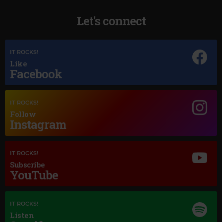
Let's connect
Magic Jazz
IT ROCKS!
RICK HALE
–
SMILE
Like
Facebook
IT ROCKS!
Follow
Instagram
IT ROCKS!
Subscribe
YouTube
IT ROCKS!
Listen