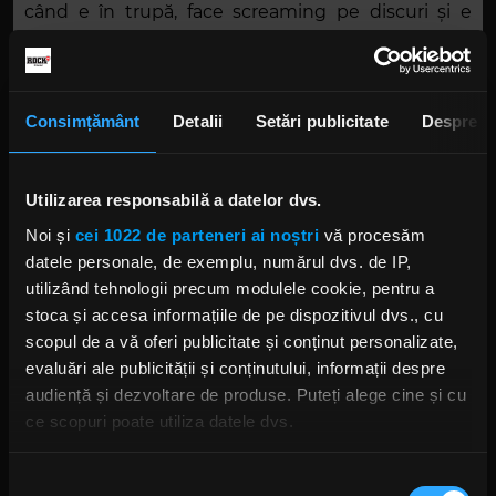
când e în trupă, face screaming pe discuri și e
parte din mix. Așa că am simțit că este foarte
familiar contextul,” a continuat el.
Consimțământ
Detalii
Setări publicitate
Despre
Utilizarea responsabilă a datelor dvs.
Noi și
cei 1022 de parteneri ai noștri
vă procesăm
datele personale, de exemplu, numărul dvs. de IP,
utilizând tehnologii precum modulele cookie, pentru a
Foto: Facebook, Atreyu
stoca și accesa informațiile de pe dispozitivul dvs., cu
scopul de a vă oferi publicitate și conținut personalizate,
ATREYU
BRANDON SALLER ATREYU
ALEX VARKATZAS ATREYU
evaluări ale publicității și conținutului, informații despre
KYLE ROSA ATREYU
TRAVIS MIGUEL ATREYU
DAN JACOBS ATREYU
audiență și dezvoltare de produse. Puteți alege cine și cu
PORTER MCKNIGHT ATREYU
ce scopuri poate utiliza datele dvs.
Dacă ne permiteți, am dori, de asemenea:
Selecția