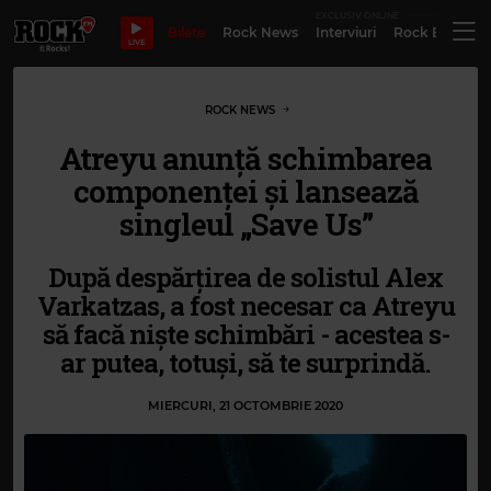
EXCLUSIV ONLINE
Bilete
Rock News
Interviuri
Rock Evergre
LIVE
ROCK NEWS
Atreyu anunță schimbarea
componenței și lansează
singleul „Save Us”
După despărțirea de solistul Alex
Varkatzas, a fost necesar ca Atreyu
să facă niște schimbări - acestea s-
ar putea, totuși, să te surprindă.
MIERCURI, 21 OCTOMBRIE 2020