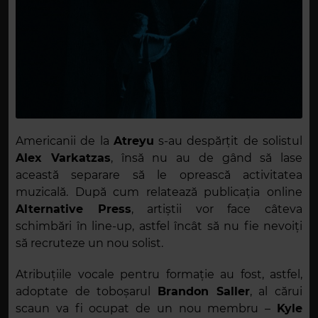
Americanii de la
Atreyu
s-au despărțit de solistul
Alex Varkatzas
, însă nu au de gând să lase
această separare să le oprească activitatea
muzicală. După cum relatează publicația online
A
lternative Press
, artiștii vor face câteva
schimbări în line-up, astfel încât să nu fie nevoiți
să recruteze un nou solist.
Atribuțiile vocale pentru formație au fost, astfel,
adoptate de toboșarul
Brandon Saller
, al cărui
scaun va fi ocupat de un nou membru –
Kyle