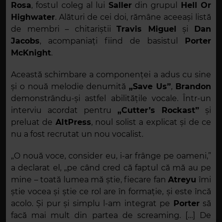
Rosa
, fostul coleg al lui
Saller
din grupul
Hell Or
Highwater
. Alături de cei doi, rămâne aceeași listă
de membri – chitariștii
Travis Miguel
și
Dan
Jacobs
, acompaniați fiind de basistul
Porter
McKnight
.
Această schimbare a componenței a adus cu sine
și o nouă melodie denumită
„Save Us”
,
Brandon
demonstrându-și astfel abilitățile vocale. Într-un
interviu acordat pentru
„Cutter
’s Rockast”
și
preluat de
AltPress
, noul solist a explicat și de ce
nu a fost recrutat un nou vocalist.
„O nouă voce, consider eu, i-ar frânge pe oameni,”
a declarat el, „pe când cred că faptul că mă au pe
mine – toată lumea mă știe, fiecare fan
Atreyu
îmi
știe vocea și știe ce rol are în formație, și este încă
acolo. Și pur și simplu l-am integrat pe
Porter
să
facă mai mult din partea de screaming. […] De