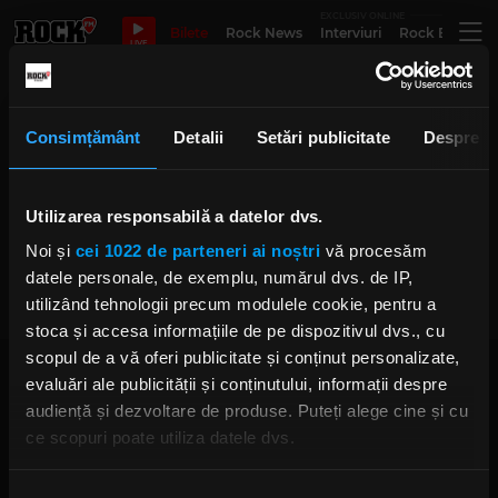
EXCLUSIV ONLINE
Bilete
Rock News
Interviuri
Rock Evergre
LIVE
Alex Varkatzas Atreyu
Consimțământ
Detalii
Setări publicitate
Despre
Utilizarea responsabilă a datelor dvs.
Atreyu anunță schimbarea
componenței și lansează singleul
Noi și
cei 1022 de parteneri ai noștri
vă procesăm
„Save Us”
MIERCURI, 21 OCTOMBRIE 2020
datele personale, de exemplu, numărul dvs. de IP,
utilizând tehnologii precum modulele cookie, pentru a
stoca și accesa informațiile de pe dispozitivul dvs., cu
scopul de a vă oferi publicitate și conținut personalizate,
evaluări ale publicității și conținutului, informații despre
audiență și dezvoltare de produse. Puteți alege cine și cu
ce scopuri poate utiliza datele dvs.
Dacă ne permiteți, am dori, de asemenea:
Rock FM
– It Rocks!