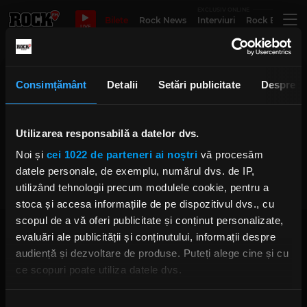
EXCLUSIV ONLINE
Bilete
Rock News
Interviuri
Rock Evergre
LIVE
Travis Miguel Atreyu
Consimțământ
Detalii
Setări publicitate
Despre
Utilizarea responsabilă a datelor dvs.
Atreyu anunță schimbarea
componenței și lansează singleul
Noi și
cei 1022 de parteneri ai noștri
vă procesăm
„Save Us”
MIERCURI, 21 OCTOMBRIE 2020
datele personale, de exemplu, numărul dvs. de IP,
utilizând tehnologii precum modulele cookie, pentru a
stoca și accesa informațiile de pe dispozitivul dvs., cu
scopul de a vă oferi publicitate și conținut personalizate,
evaluări ale publicității și conținutului, informații despre
audiență și dezvoltare de produse. Puteți alege cine și cu
ce scopuri poate utiliza datele dvs.
Dacă ne permiteți, am dori, de asemenea:
Rock FM
– It Rocks!