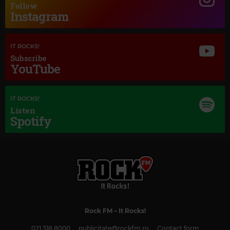
Follow
Instagram
IT ROCKS!
Subscribe
YouTube
IT ROCKS!
Listen
Spotify
Magic Classic Music
JOHN LUNN
–
DOWNTON ABBEY - THE SUITE
Rock FM
– It Rocks!
021 318 8000
publicitate@rockfm.ro
Contact form