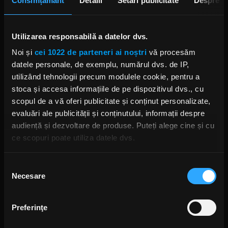
Consimțământ
Detalii
Setări publicitate
Despre
Utilizarea responsabilă a datelor dvs.
Noi și
cei 1022 de parteneri ai noștri
vă procesăm
datele personale, de exemplu, numărul dvs. de IP,
utilizând tehnologii precum modulele cookie, pentru a
stoca și accesa informațiile de pe dispozitivul dvs., cu
scopul de a vă oferi publicitate și conținut personalizate,
evaluări ale publicității și conținutului, informații despre
audiență și dezvoltare de produse. Puteți alege cine și cu
ce scopuri poate utiliza datele dvs.
Dacă ne permiteți, am dori, de asemenea:
Selecția
Necesare
Să colectăm informațiile cu privire la locația dvs.
consimțământului
geografică cu o exactitate de până la câțiva metri
Să vă identificăm dispozitivul scanândul-l în mod
Preferinţe
activ după caracteristici specifice (amprentare)
Găsiți mai multe informații despre procesarea datelor