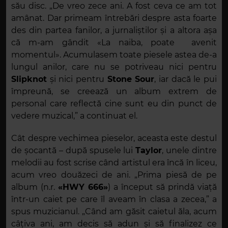
său disc. „De vreo zece ani. A fost ceva ce am tot
amânat. Dar primeam întrebări despre asta foarte
des din partea fanilor, a jurnaliștilor și a altora așa
că m-am gândit «La naiba, poate avenit
momentul». Acumulasem toate piesele astea de-a
lungul anilor, care nu se potriveau nici pentru
Slipknot
și nici pentru
Stone Sour
, iar dacă le pui
împreună, se creează un album extrem de
personal care reflectă cine sunt eu din punct de
vedere muzical,” a continuat el.
Cât despre vechimea pieselor, aceasta este destul
de șocantă – după spusele lui
Taylor
, unele dintre
melodii au fost scrise când artistul era încă în liceu,
acum vreo douăzeci de ani. „Prima piesă de pe
album (n.r.
«HWY 666»
) a început să prindă viață
într-un caiet pe care îl aveam în clasa a zecea,” a
spus muzicianul. „Când am găsit caietul ăla, acum
câțiva ani, am decis să adun și să finalizez ce