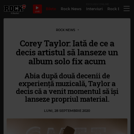
EXCLUSIV ONLINE
Bilete
Rock News
Interviuri
Rock Evergre
LIVE
ROCK NEWS
Corey Taylor: Iată de ce a
decis artistul să lanseze un
album solo fix acum
Abia după două decenii de
experiență muzicală, Taylor a
decis că a venit momentul să își
lanseze propriul material.
LUNI, 28 SEPTEMBRIE 2020