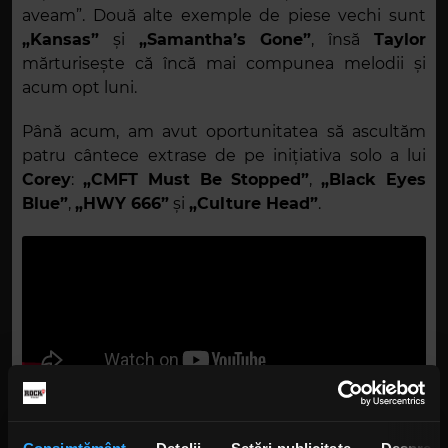
aveam”. Două alte exemple de piese vechi sunt
„Kansas”
și
„Samantha’s Gone”
, însă
Taylor
mărturisește că încă mai compunea melodii și
acum opt luni.
Până acum, am avut oportunitatea să ascultăm
patru cântece extrase de pe inițiativa solo a lui
Corey
:
„CMFT Must Be Stopped”
,
„Black Eyes
Blue”
,
„HWY 666”
și
„Culture Head”
.