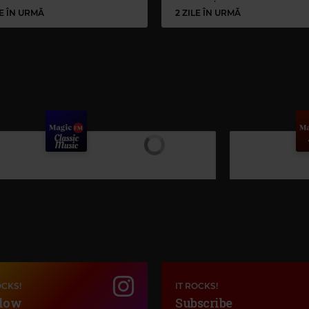
LE ÎN URMĂ
2 ZILE ÎN URMĂ
OCKS!
IT ROCKS!
low
Subscribe