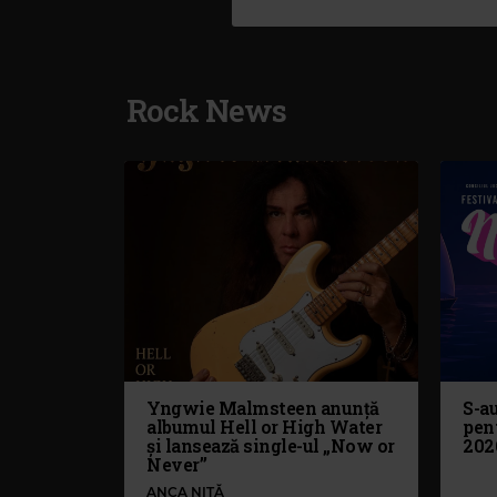
Rock News
Yngwie Malmsteen anunță
S-au
albumul Hell or High Water
pen
și lansează single-ul „Now or
202
Never”
ANCA NIȚĂ