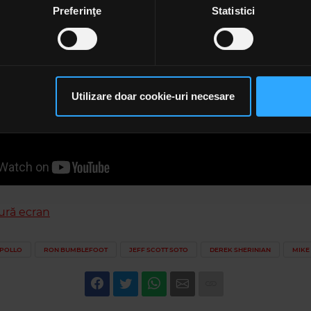
f Delusion
espre procesarea datelor dvs. personale și configurați-vă preferin
Preferinţe
Statistici
o Ascend
ge oricând acordul din Declarația despre modulele cookie.
ection Day
orld Today
rsonaliza conținutul și anunțurile, pentru a oferi funcții de rețele
im partenerilor de rețele sociale, de publicitate și de analize info
ceștia le pot combina cu alte informații oferite de dvs. sau culese î
Utilizare doar cookie-uri necesare
să continuați să utilizați website-ul nostru, sunteți de acord cu uti
ură ecran
APOLLO
RON BUMBLEFOOT
JEFF SCOTT SOTO
DEREK SHERINIAN
MIKE