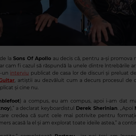
 de la
Sons Of Apollo
au decis că, pentru a-și promova
ar cam fi cazul să răspundă la unele dintre întrebările a
tr-un
interviu
publicat de casa lor de discuri și preluat de
Guitar
, artiștii au dezvăluit cum a decurs procesul de 
plicat și cine nu.
blefoot
) a compus, eu am compus, apoi i-am dat mate
tnoy
),” a declarat keyboardistul
Derek Sherinian
. „Apoi
care credea că sunt cele mai potrivite pentru formați
rs acasă la el și am explorat toate ideile astea,” a conti