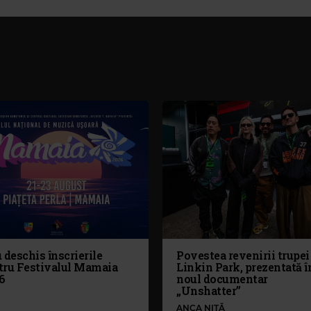
 deschis înscrierile
Povestea revenirii trupei
tru Festivalul Mamaia
Linkin Park, prezentată î
6
noul documentar
„Unshatter”
ANCA NIȚĂ