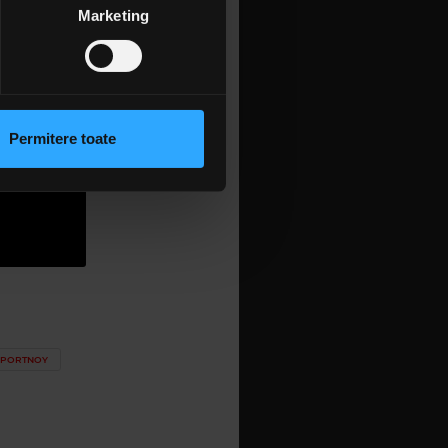
țele la
secțiunea cu detalii
.
Marketing
 sociale și pentru a analiza
rmații cu privire la modul în
n urma folosirii serviciilor
Permitere toate
lizarea modulelor noastre
 PORTNOY