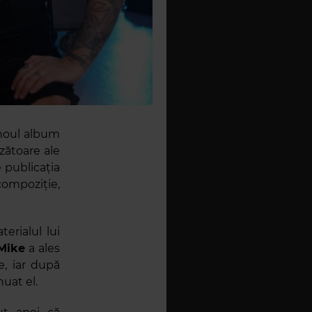
 noul album
rzătoare ale
 publicația
compoziție,
rialul lui
Mike
a ales
e, iar după
nuat el.