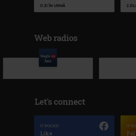
O ZI ÎN URMĂ
2 ZI
Web radios
Let's connect
IT ROCKS!
IT R
Like
Fol