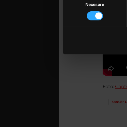
King o
Găsiți mai multe informații d
Necesare
consimțământului
Fall t
Vă puteți modifica sau retra
Resurr
New W
Folosim cookie-uri pentru a pe
traficul. De asemenea, le ofer
care folosiți site-ul nostru. A
lor. În cazul în care alegeți 
cookie.
Foto:
Capt
SONS OF 