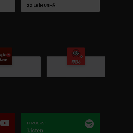
2 ZILE ÎN URMĂ
Kiss FM
IT ROCKS!
Listen
#1 HIT RADIO
–
PUBLICITATE