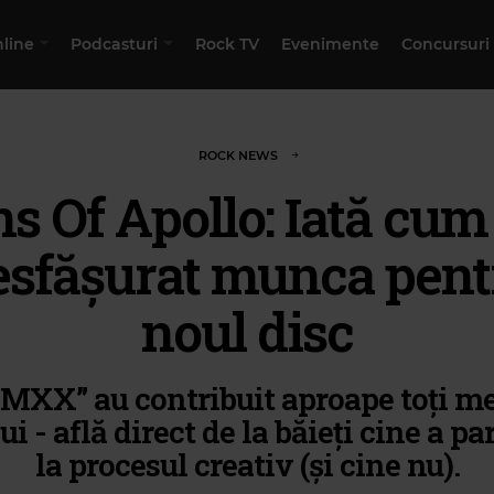
nline
Podcasturi
Rock TV
Evenimente
Concursuri
ROCK NEWS
s Of Apollo: Iată cum
esfășurat munca pent
noul disc
MXX” au contribuit aproape toți m
i - află direct de la băieți cine a pa
la procesul creativ (și cine nu).