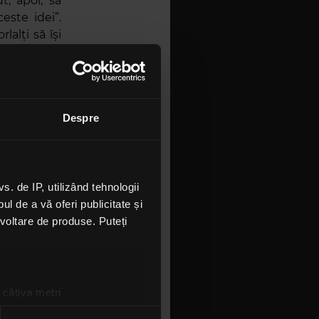
t, apoi, să
este idei”.
lalți să își
u
Jeff
(
Scott
articipat la
edent. „S-a
Despre
 nevoiți să
7 ianuarie,
 de IP, utilizând tehnologii
l de a vă oferi publicitate și
ezvoltare de produse. Puteți
 câțiva metri
amprentare)