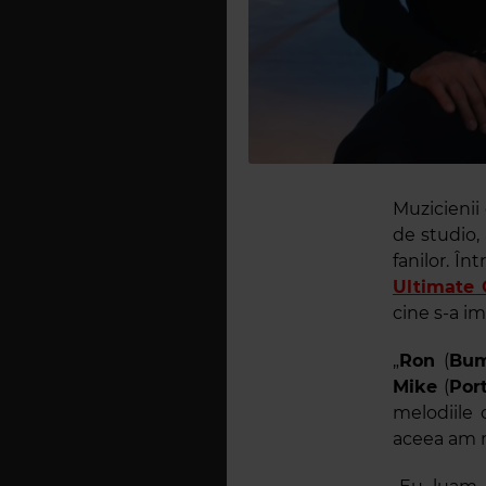
Muzicienii
de studio, 
fanilor. În
Ultimate 
cine s-a im
„
Ron
(
Bum
Mike
(
Por
melodiile 
aceea am me