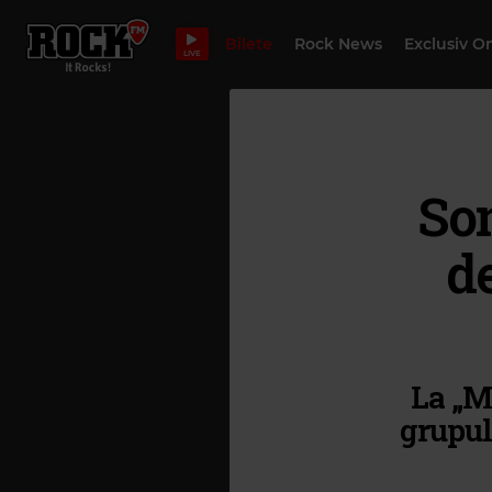
Bilete
Rock News
Exclusiv O
LIVE
Son
d
La „M
grupulu