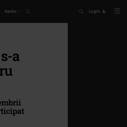
Radio
Login
 s-a
ru
embrii
rticipat