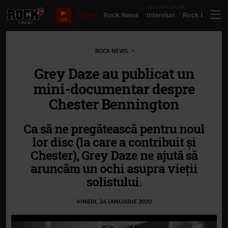
EXCLUSIV ONLINE
Bilete
Rock News
Interviuri
Rock Evergre
LIVE
ROCK NEWS
Grey Daze au publicat un
mini-documentar despre
Chester Bennington
Ca să ne pregătească pentru noul
lor disc (la care a contribuit și
Chester), Grey Daze ne ajută să
aruncăm un ochi asupra vieții
solistului.
VINERI, 24 IANUARIE 2020