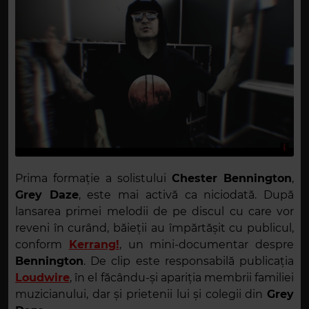
Prima formație a solistului
Chester Bennington
,
Grey Daze
, este mai activă ca niciodată. După
lansarea primei melodii de pe discul cu care vor
reveni în curând, băieții au împărtășit cu publicul,
conform
Kerrang!
, un mini-documentar despre
Bennington
. De clip este responsabilă publicația
Loudwire
, în el făcându-și apariția membrii familiei
muzicianului, dar și prietenii lui și colegii din
Grey