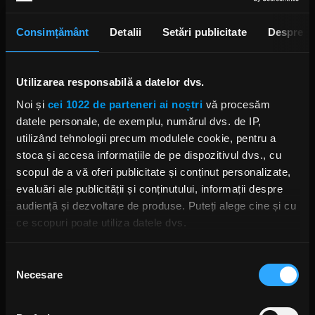
Consimțământ
Detalii
Setări publicitate
Despre
Utilizarea responsabilă a datelor dvs.
Noi și
cei 1022 de parteneri ai noștri
vă procesăm
datele personale, de exemplu, numărul dvs. de IP,
utilizând tehnologii precum modulele cookie, pentru a
Foto:
Captură ecran
stoca și accesa informațiile de pe dispozitivul dvs., cu
scopul de a vă oferi publicitate și conținut personalizate,
CHESTER BENNINGTON
GREY DAZE
TALINDA BENNINGTON
evaluări ale publicității și conținutului, informații despre
audiență și dezvoltare de produse. Puteți alege cine și cu
ce scopuri poate utiliza datele dvs.
Dacă ne permiteți, am dori, de asemenea:
Selecția
Rock News
Necesare
Să colectăm informațiile cu privire la locația dvs.
consimțământului
geografică cu o exactitate de până la câțiva metri
MAI MULT
Să vă identificăm dispozitivul scanândul-l în mod