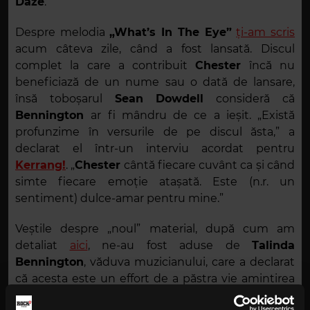
Daze
.
Despre melodia
„What
’s In The Eye
”
ți-am scris
acum câteva zile, când a fost lansată. Discul
complet la care a contribuit
Chester
încă nu
beneficiază de un nume sau o dată de lansare,
însă toboșarul
Sean Dowdell
consideră că
Bennington
ar fi mândru de ce a ieșit. „Există
profunzime în versurile de pe discul ăsta,” a
declarat el într-un interviu acordat pentru
Kerrang!
. „
Chester
cântă fiecare cuvânt ca și când
simte fiecare emoție atașată. Este (n.r. un
sentiment) dulce-amar pentru mine.”
Veștile despre „noul” material, după cum am
detaliat
aici
, ne-au fost aduse de
Talinda
Bennington
, văduva muzicianului, care a declarat
că acesta este un effort de a păstra vie amintirea
lui.