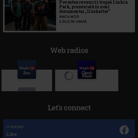
Povestea revenirii trupei Linkin
Park, prezentată în noul
documentar „Unshatter”
ANCA NIȚĂ
2 ZILE ÎN URMĂ
Web radios
Let's connect
IT ROCKS!
Magic Jazz
Like
OTIS REDDING
–
MY GIRL