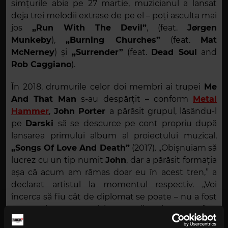
simțurile abia pe 27 martie, muzicianul a lansat
deja trei melodii extrase de pe el – poți asculta mai
jos
„Run With The Devil”
, (feat.
Jørgen
Munkeby
),
„Burning Churches”
(feat.
Mat
McNerney
) și
„Surrender”
(feat.
Dead Soul
and
Rob Caggiano
).
În 2018, drumurile celor doi membri ai trupei
Me
And That Man
s-au despărțit – conform
Metal
Hammer
,
John Porter
a părăsit grupul, lăsându-l
pe
Darski
să se descurce pe cont propriu după
lansarea primului album al proiectului muzical,
„Songs Of Love And Death”
(2017). „Obișnuiam să
lucrez cu un tip numit
John
, dar a părăsit formația
așa că acum am rămas doar eu în acest tren,” a
declarat artistul la momentul respectiv. „Voi
încerca să fiu cât de diplomat se poate – nu a fost
cea mai ușoară colaborare din viața mea,” a
continuat el.