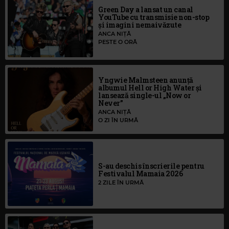
Green Day a lansat un canal
YouTube cu transmisie non-stop
și imagini nemaivăzute
ANCA NIȚĂ
PESTE O ORĂ
Yngwie Malmsteen anunță
albumul Hell or High Water și
lansează single-ul „Now or
Never”
ANCA NIȚĂ
O ZI ÎN URMĂ
S-au deschis înscrierile pentru
Festivalul Mamaia 2026
2 ZILE ÎN URMĂ