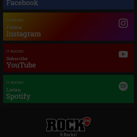
Facebook
Magic Classic Music
GERALD FINZI
–
ECLOGUE, OP.10
IT ROCKS!
Follow
Instagram
IT ROCKS!
Subscribe
YouTube
IT ROCKS!
Listen
Spotify
Magic Love
CELINE DION
–
THE POWER OF LOVE