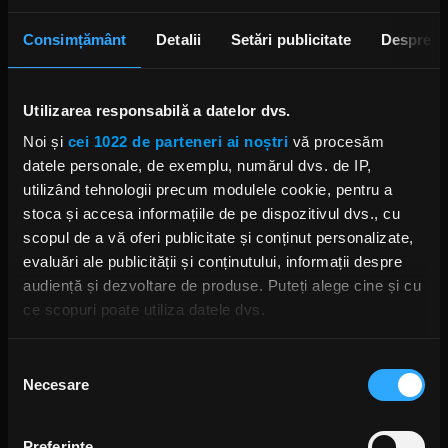
Consimțământ
Detalii
Setări publicitate
Despre
Utilizarea responsabilă a datelor dvs.
Noi și
cei 1022 de parteneri ai noștri
vă procesăm
datele personale, de exemplu, numărul dvs. de IP,
utilizând tehnologii precum modulele cookie, pentru a
stoca și accesa informațiile de pe dispozitivul dvs., cu
scopul de a vă oferi publicitate și conținut personalizate,
evaluări ale publicității și conținutului, informații despre
audiență și dezvoltare de produse. Puteți alege cine și cu
ce scopuri poate utiliza datele dvs.
Dacă ne permiteți, am dori, de asemenea:
Selecția
Necesare
Să colectăm informațiile cu privire la locația dvs.
consimțământului
geografică cu o exactitate de până la câțiva metri
Să vă identificăm dispozitivul scanândul-l în mod
Preferinţe