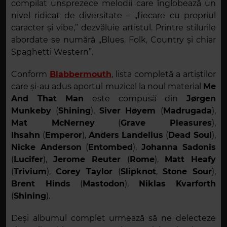
compilat unsprezece melodii care înglobează un
nivel ridicat de diversitate – „fiecare cu propriul
caracter și vibe,” dezvăluie artistul. Printre stilurile
abordate se numără „Blues, Folk, Country și chiar
Spaghetti Western”.
Conform
Blabbermouth
, lista completă a artiștilor
care și-au adus aportul muzical la noul material
Me
And That Man
este compusă din
Jørgen
Munkeby
(
Shining
),
Siver Høyem
(
Madrugada
),
Mat McNerney
(
Grave Pleasures
),
Ihsahn
(
Emperor
),
Anders Landelius
(
Dead Soul
),
Nicke Anderson
(
Entombed
),
Johanna Sadonis
(
Lucifer
),
Jerome Reuter
(
Rome
),
Matt Heafy
(
Trivium
),
Corey Taylor
(
Slipknot
,
Stone Sour
),
Brent Hinds
(
Mastodon
),
Niklas Kvarforth
(
Shining
).
Deși albumul complet urmează să ne delecteze