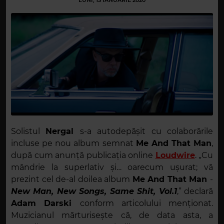
LUNI, 13 IANUARIE 2020
Solistul
Nergal
s-a autodepășit cu colaborările
incluse pe nou album semnat
Me And That Man
,
după cum anunță publicația online
Loudwire
. „Cu
mândrie la superlativ și… oarecum ușurat; vă
prezint cel de-al doilea album
Me And That Man
-
New Man, New Songs, Same Shit, Vol.1
,” declară
Adam Darski
conform articolului menționat.
Muzicianul mărturisește că, de data asta, a