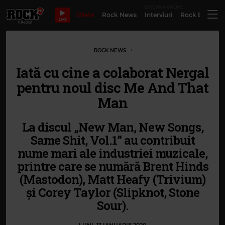
EXCLUSIV ONLINE
Bilete
Rock News
Interviuri
Rock Evergre
LIVE
ROCK NEWS
Iată cu cine a colaborat Nergal
pentru noul disc Me And That
Man
La discul „New Man, New Songs,
Same Shit, Vol.1” au contribuit
nume mari ale industriei muzicale,
printre care se numără Brent Hinds
(Mastodon), Matt Heafy (Trivium)
și Corey Taylor (Slipknot, Stone
Sour).