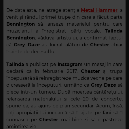
De data asta, ne atrage atenția
Metal Hammer
, a
venit și rândul primei trupe din care a făcut parte
Bennington
să lanseze materialul pentru care
muzicianul a înregistrat părți vocale.
Talinda
Bennington
, văduva artistului, a confirmat faptul
că
Grey Daze
au lucrat alături de
Chester
chiar
înainte de decesul lui.
Talinda
a publicat pe
Instagram
un mesaj în care
declară că în februarie 2017,
Chester
și trupa
începuseră să reînregistreze muzica veche pe care
o creaseră la începuturi, urmând ca
Grey Daze
să
plece într-un turneu. După moartea cântărețului,
relansarea materialului și cele 20 de concerte,
spune ea, au ajuns pe plan secundar. Acum, însă,
toți apropiații lui încearcă să îi ajute pe fani să îl
cunoască pe
Chester
mai bine și să îi păstreze
amintirea vie