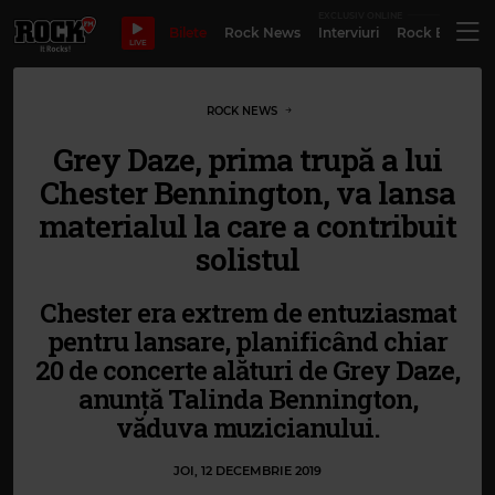
EXCLUSIV ONLINE
Bilete
Rock News
Interviuri
Rock Evergre
LIVE
ROCK NEWS
Grey Daze, prima trupă a lui
Chester Bennington, va lansa
materialul la care a contribuit
solistul
Chester era extrem de entuziasmat
pentru lansare, planificând chiar
20 de concerte alături de Grey Daze,
anunță Talinda Bennington,
văduva muzicianului.
JOI, 12 DECEMBRIE 2019