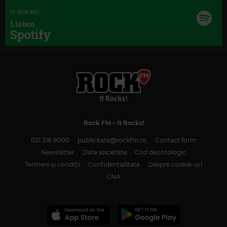
IT ROCKS!
Listen
Spotify
Magic Classic Music
JOHN LUNN
–
DOWNTON ABBEY - THE SUITE
Rock FM
– It Rocks!
021 318 8000
publicitate@rockfm.ro
Contact form
Newsletter
Date societate
Cod deontologic
Termeni și condiții
Confidențialitate
Despre cookie-uri
CNA