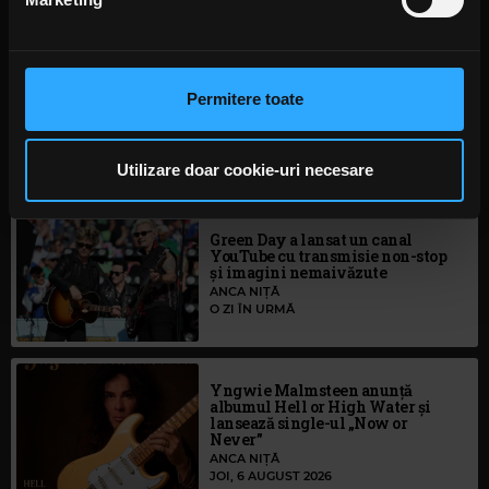
Folosim cookie-uri pentru a personaliza conținutul și
anunțurile, pentru a oferi funcții de rețele sociale și pentru
a analiza traficul. De asemenea, le oferim partenerilor de
Permitere toate
rețele sociale, de publicitate și de analize informații cu
Rock News
privire la modul în care folosiți site-ul nostru. Aceștia le
pot combina cu alte informații oferite de dvs. sau culese
Utilizare doar cookie-uri necesare
MAI MULT
în urma folosirii serviciilor lor. În cazul în care alegeți să
continuați să utilizați website-ul nostru, sunteți de acord
Green Day a lansat un canal
cu utilizarea modulelor noastre cookie.
YouTube cu transmisie non-stop
și imagini nemaivăzute
ANCA NIȚĂ
O ZI ÎN URMĂ
Yngwie Malmsteen anunță
albumul Hell or High Water și
lansează single-ul „Now or
Never”
ANCA NIȚĂ
JOI, 6 AUGUST 2026