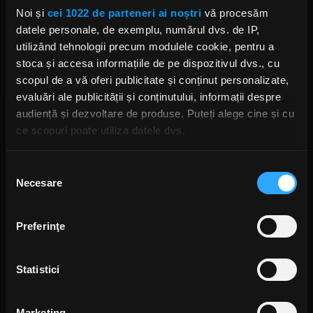
Noi și
cei 1022 de parteneri ai noștri
vă procesăm
datele personale, de exemplu, numărul dvs. de IP,
utilizând tehnologii precum modulele cookie, pentru a
stoca și accesa informațiile de pe dispozitivul dvs., cu
scopul de a vă oferi publicitate și conținut personalizate,
evaluări ale publicității și conținutului, informații despre
audiență și dezvoltare de produse. Puteți alege cine și cu
ce scopuri poate utiliza datele dvs.
Dacă ne permiteți, am dori, de asemenea:
Selecția
Necesare
Să colectăm informațiile cu privire la locația dvs.
consimțământului
geografică cu o exactitate de până la câțiva metri
Să vă identificăm dispozitivul scanândul-l în mod
Preferinţe
activ după caracteristici specifice (amprentare)
Găsiți mai multe informații despre procesarea datelor
Statistici
dvs. personale și configurați-vă preferințele la
secțiunea
GREY DAZE
CHESTER BENNINGTON
TALINDA BENNINGTON
cu detalii
. Vă puteți modifica sau retrage oricând acordul
MARK MORTON
din Declarația despre modulele cookie.
Marketing