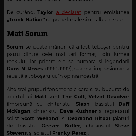
De curând,
Taylor
a declarat
pentru emisiunea
„Trunk Nation”
că pune la cale și un album solo.
Matt Sorum
Sorum
se poate mândri că a fost toboșar pentru
patru dintre cele mai tari formații din lumea
rockului, iar printre ele se numără și legendarii
Guns N' Roses
(1990-1997), cea mai impresionantă
reușită a toboșarului, în opinia noastră.
Alte trei grupuri fenomenale care s-au bucurat de
aportul lui
Matt
sunt
The Cult
,
Velvet Revolver
(împreună cu chitaristul
Slash
, basistul
Duff
McKagan
, chitaristul
Dave Kushner
și regretatul
solist
Scott Weiland
) și
Deadland Ritual
(alături
de basistul
Geezer Butler
, chitaristul
Steve
Stevens
, și solistul
Franky Perez
).