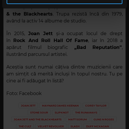
Imediat după dizolvarea
The Runaways
,
Jett
și-a
în urma folosirii serviciilor lor. În cazul în care alegeți să
format propria trupă, pe care a numit-o
Joan Jett
continuați să utilizați website-ul nostru, sunteți de acord
& the Blackhearts
. Trupa rezistă încă din 1979,
cu utilizarea modulelor noastre cookie.
având la activ 14 albume de studio.
În 2015,
Joan Jett
și-a ocupat locul de drept
în
Rock And Roll Hall Of Fame
, iar în 2018 a
apărut filmul biografic
„Bad Reputation”
,
ilustrând parcursul artistei.
Aceștia sunt numai câțiva dintre muzicienii care
am simțit că merită incluși în topul nostru. Tu pe
cine ai fi adăugat în listă?
Foto: Facebook
JOAN JETT
MAYNARD JAMES KEENAN
COREY TAYLOR
STONE SOUR
SLIPKNOT
THE RUNAWAYS
JOAN JETT AND THE BLACKHEARTS
MATT SORUM
GUNS N ROSES
THE CULT
VELVET REVOLVER
SLASH
DUFF MCKAGAN