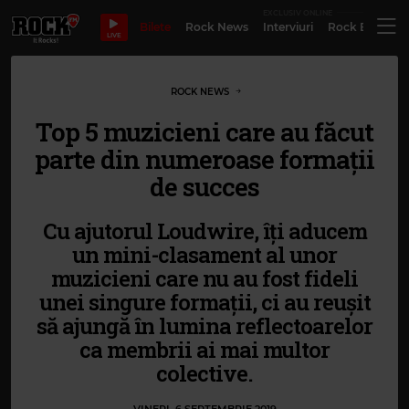
EXCLUSIV ONLINE
Bilete
Rock News
Interviuri
Rock Evergre
LIVE
ROCK NEWS
Top 5 muzicieni care au făcut
parte din numeroase formații
de succes
Cu ajutorul Loudwire, îți aducem
un mini-clasament al unor
muzicieni care nu au fost fideli
unei singure formații, ci au reușit
să ajungă în lumina reflectoarelor
ca membrii ai mai multor
colective.