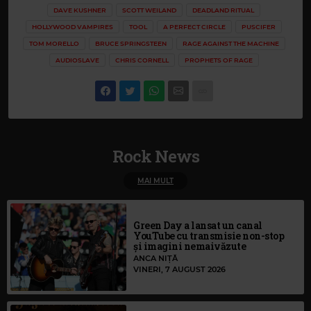
DAVE KUSHNER
SCOTT WEILAND
DEADLAND RITUAL
HOLLYWOOD VAMPIRES
TOOL
A PERFECT CIRCLE
PUSCIFER
TOM MORELLO
BRUCE SPRINGSTEEN
RAGE AGAINST THE MACHINE
AUDIOSLAVE
CHRIS CORNELL
PROPHETS OF RAGE
Rock News
MAI MULT
Green Day a lansat un canal
YouTube cu transmisie non-stop
și imagini nemaivăzute
ANCA NIȚĂ
VINERI, 7 AUGUST 2026