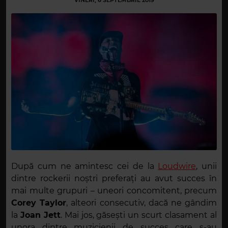
VINERI, 6 SEPTEMBRIE 2019
După cum ne amintesc cei de la
Loudwire
, unii
dintre rockerii noștri preferați au avut succes în
mai multe grupuri – uneori concomitent, precum
Corey Taylor
, alteori consecutiv, dacă ne gândim
la
Joan Jett
. Mai jos, găsești un scurt clasament al
unora dintre muzicienii de succes care s-au