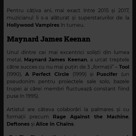
Pentru câțiva ani, mai exact între 2015 și 2017,
muzicianul li s-a alăturat și superstarurilor de la
Hollywood Vampires
în turneu.
Maynard James Keenan
Unul dintre cei mai excentrici soliști din lumea
metal,
Maynard James Keenan
, a urcat treptele
către succes cu nu mai puțin de 3 „formații” –
Tool
(1990),
A Perfect Circle
(1999) și
Puscifer
(un
pseudonim pentru proiectele sale solo, bazele
trupei ai cărei membri fluctuează constant fiind
puse în 1995).
Artistul are câteva colaborări la palmares și cu
formații precum
Rage Against the Machine
,
Deftones
și
Alice in Chains
.