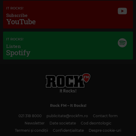
IT ROCKS!
Subscribe
YouTube
IT ROCKS!
Listen
Spotify
Rock FM
– It Rocks!
021 318 8000
publicitate@rockfm.ro
Contact form
Newsletter
Date societate
Cod deontologic
Magic Classic Music
Termeni și condiții
Confidențialitate
Despre cookie-uri
MAX BRUCH
–
SCOTTISH FANTASY FOR VIOLIN AND ORCHESTRA, OP. 46:
I. INTRODUCTION: GRAVE, ADAGIO CANTABILE