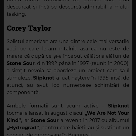
descurcat și încă se descurcă admirabil la multi-
tasking.
Corey Taylor
Solistul american are una dintre cele mai versatile
voci pe care le-am întâlnit, așa că nu este de
mirare că după ce și-a început călătoria alături de
Stone Sour
, din 1992 până în 1997 (reunit în 2000),
a simțit nevoia să abordeze un proiect care să îl
stimuleze.
Slipknot
a luat naștere în 1995, însă, de
atunci, au avut loc numeroase schimbări de
componență.
Ambele formații sunt acum active –
Slipknot
tocmai a lansat în august discul
„We Are Not Your
Kind”
, iar
Stone Sour
a revenit în 2017 cu albumul
„Hydrograd”
, pentru care băieții au și susținut un
concert de promovare în București.