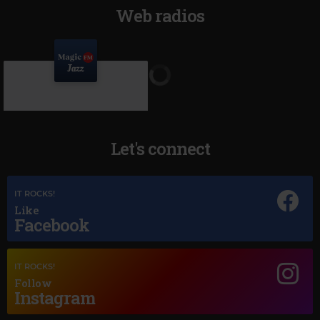
Web radios
Let's connect
IT ROCKS!
Like
Facebook
Magic Jazz
RAY CHARLES A SONG FOR YOU
IT ROCKS!
Follow
Instagram