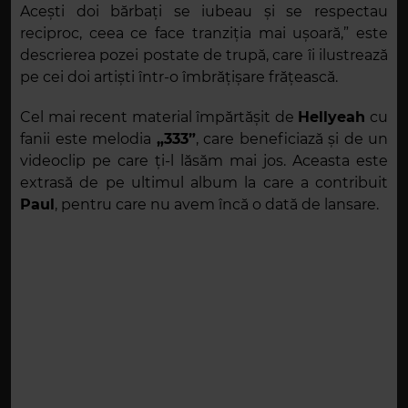
Acești doi bărbați se iubeau și se respectau
reciproc, ceea ce face tranziția mai ușoară,” este
descrierea pozei postate de trupă, care îi ilustrează
pe cei doi artiști într-o îmbrățișare frățească.
Cel mai recent material împărtășit de
Hellyeah
cu
fanii este melodia
„333”
, care beneficiază și de un
videoclip pe care ți-l lăsăm mai jos. Aceasta este
extrasă de pe ultimul album la care a contribuit
Paul
, pentru care nu avem încă o dată de lansare.