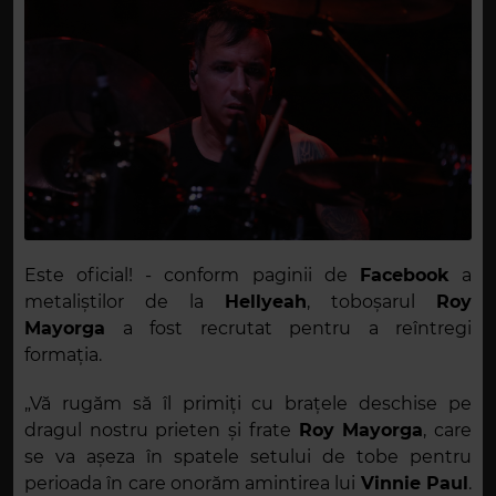
Este oficial! - conform paginii de
Facebook
a
metaliștilor de la
Hellyeah
, toboșarul
Roy
Mayorga
a fost recrutat pentru a reîntregi
formația.
„Vă rugăm să îl primiți cu brațele deschise pe
dragul nostru prieten și frate
Roy Mayorga
, care
se va așeza în spatele setului de tobe pentru
perioada în care onorăm amintirea lui
Vinnie Paul
.