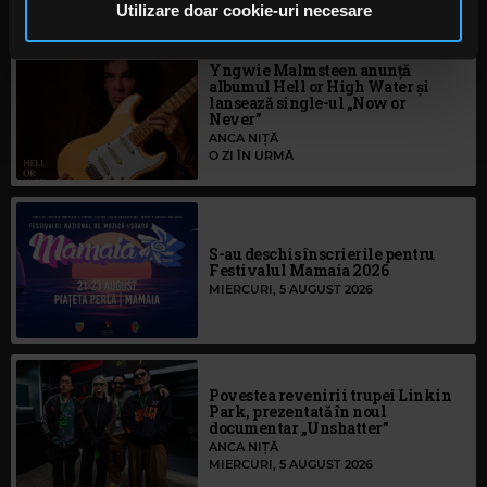
pot combina cu alte informații oferite de dvs. sau culese
Utilizare doar cookie-uri necesare
în urma folosirii serviciilor lor. În cazul în care alegeți să
continuați să utilizați website-ul nostru, sunteți de acord
Yngwie Malmsteen anunță
albumul Hell or High Water și
cu utilizarea modulelor noastre cookie.
lansează single-ul „Now or
Never”
ANCA NIȚĂ
O ZI ÎN URMĂ
S-au deschis înscrierile pentru
Festivalul Mamaia 2026
MIERCURI, 5 AUGUST 2026
Povestea revenirii trupei Linkin
Park, prezentată în noul
documentar „Unshatter”
ANCA NIȚĂ
MIERCURI, 5 AUGUST 2026