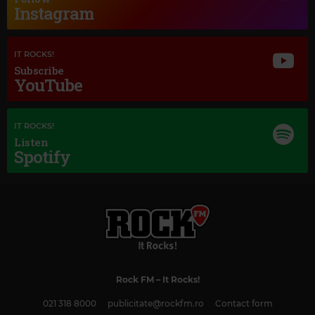
Instagram
Magic Jazz
TONY BENNETT AMY WINEHOUSE
–
BODY AND SOUL
IT ROCKS!
Subscribe
YouTube
IT ROCKS!
Listen
Spotify
Rock FM
– It Rocks!
Magic Classic Music
021 318 8000
publicitate@rockfm.ro
Contact form
JOHN LUNN
–
DOWNTON ABBEY - THE SUITE