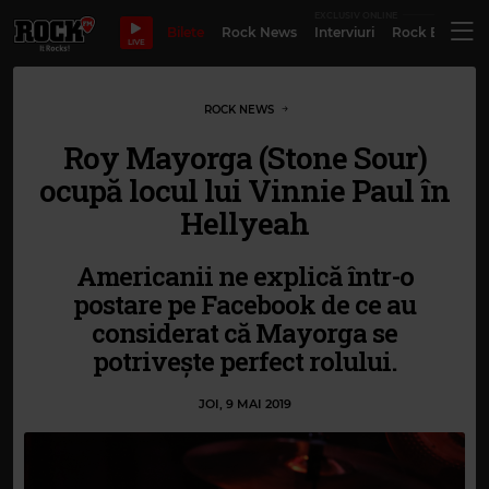
EXCLUSIV ONLINE
Bilete
Rock News
Interviuri
Rock Evergre
LIVE
ROCK NEWS
Roy Mayorga (Stone Sour)
ocupă locul lui Vinnie Paul în
Hellyeah
Americanii ne explică într-o
postare pe Facebook de ce au
considerat că Mayorga se
potrivește perfect rolului.
JOI, 9 MAI 2019