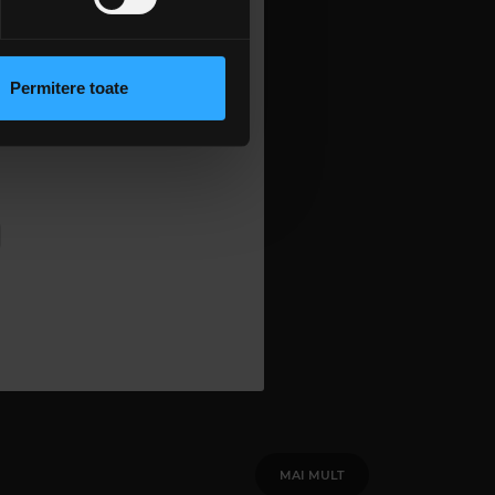
 sociale și pentru a analiza
rmații cu privire la modul în
n urma folosirii serviciilor
Permitere toate
lizarea modulelor noastre
MAI MULT