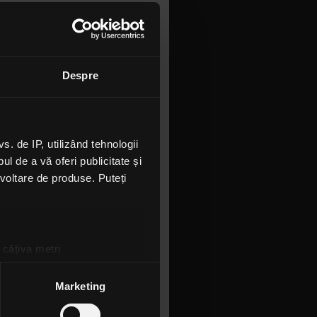
Despre
 de IP, utilizând tehnologii
l de a vă oferi publicitate și
ezvoltare de produse. Puteți
in lansarea
deluxe și o
 câțiva metri
amprentare)
țele la
secțiunea cu detalii
.
Marketing