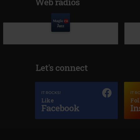
Web radios
Let's connect
IT ROCKS!
IT R
Like
Fol
Facebook
In
GIUSE