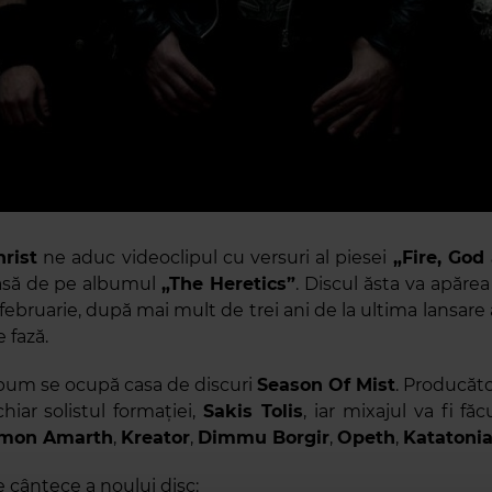
rist
ne aduc videoclipul cu versuri al piesei
„Fire, God
rasă de pe albumul
„The Heretics”
. Discul ăsta va apărea
februarie, după mai mult de trei ani de la ultima lansare 
e fază.
bum se ocupă casa de discuri
Season Of Mist
. Producăto
hiar solistul formației,
Sakis Tolis
, iar mixajul va fi f
mon Amarth
,
Kreator
,
Dimmu Borgir
,
Opeth
,
Katatoni
de cântece a noului disc: