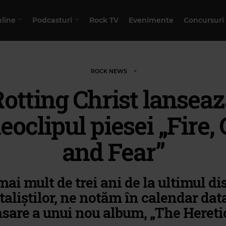
nline
Podcasturi
Rock TV
Evenimente
Concursuri
ROCK NEWS
otting Christ lansea
eoclipul piesei „Fire,
and Fear”
mai mult de trei ani de la ultimul dis
aliștilor, ne notăm în calendar dat
nsare a unui nou album, „The Heretic