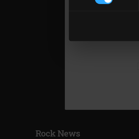
Folosim cookie-uri pentru a pe
traficul. De asemenea, le ofer
care folosiți site-ul nostru. A
lor. În cazul în care alegeți 
Foto: Fac
cookie.
Rock News