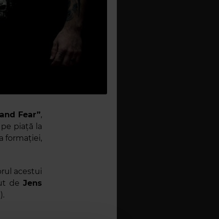
 and Fear”
,
 pe piață la
a formației,
rul acestui
ăcut de
Jens
a
).