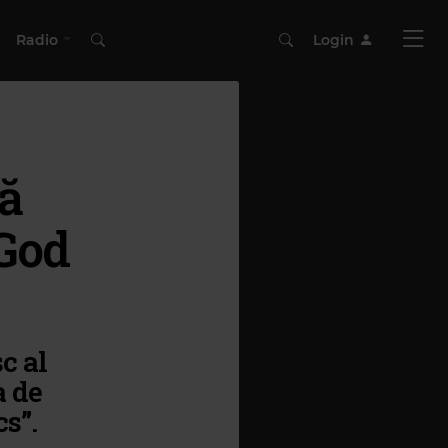
Radio
Login
ză
 God
c al
a de
s”.