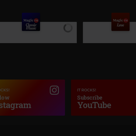
OCKS!
IT ROCKS!
low
Subscribe
stagram
YouTube
Magic Love
EURYTHMICS
–
LOVE IS A
Magic Classic Music
PPE VERDI
–
AIDA: TRIUMPHAL MARCH