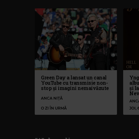
Green Day a lansat un canal
Yng
YouTube cu transmisie non-
alb
stop și imagini nemaivăzute
și l
Nev
ANCA NIȚĂ
ANC
O ZI ÎN URMĂ
JOI,