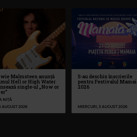
wie Malmsteen anunță
S-au deschis înscrierile
umul Hell or High Water
pentru Festivalul Mamai
ansează single-ul „Now or
2026
er”
A NIȚĂ
 6 AUGUST 2026
MIERCURI, 5 AUGUST 2026