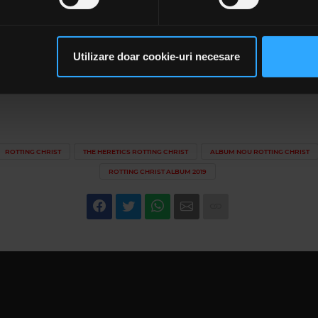
rsonaliza conținutul și anunțurile, pentru a oferi funcții de rețele
im partenerilor de rețele sociale, de publicitate și de analize info
ceștia le pot combina cu alte informații oferite de dvs. sau culese î
Utilizare doar cookie-uri necesare
să continuați să utilizați website-ul nostru, sunteți de acord cu uti
ebook
ROTTING CHRIST
THE HERETICS ROTTING CHRIST
ALBUM NOU ROTTING CHRIST
ROTTING CHRIST ALBUM 2019