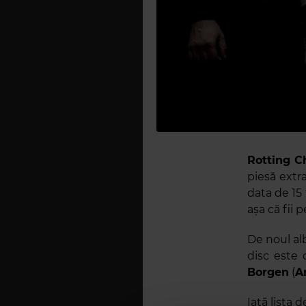
Rotting Ch
piesă ext
data de 15 
așa că fii p
De noul al
disc este c
Borgen
(
A
Iată lista 