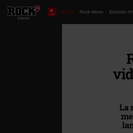
Bilete
Rock News
Exclusiv O
LIVE
R
vid
La 
met
la