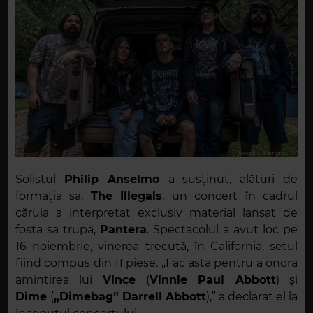
Solistul
Philip Anselmo
a susținut, alături de
formația sa,
The Illegals
, un concert în cadrul
căruia a interpretat exclusiv material lansat de
fosta sa trupă,
Pantera
. Spectacolul a avut loc pe
16 noiembrie, vinerea trecută, în California, setul
fiind compus din 11 piese. „Fac asta pentru a onora
amintirea lui
Vince
(
Vinnie Paul Abbott
) și
Dime
(
„Dimebag” Darrell Abbott
),” a declarat el la