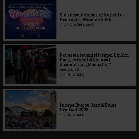
S-au deschis înscrierile pentru
Festivalul Mamaia 2026
21 DE ORE ÎN URMĂ
Povestea revenirii trupei Linkin
Park, prezentată în noul
documentar „Unshatter”
ANCA NIȚĂ
O ZI ÎN URMĂ
Începe Brașov Jazz & Blues
Festival 2026
O ZI ÎN URMĂ