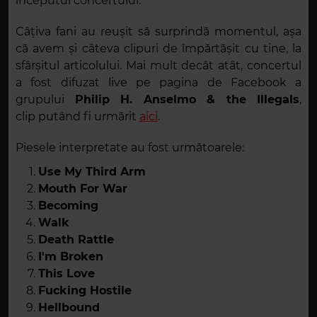
începutul concertului.
Câțiva fani au reușit să surprindă momentul, așa
că avem și câteva clipuri de împărtășit cu tine, la
sfârșitul articolului. Mai mult decât atât, concertul
a fost difuzat live pe pagina de Facebook a
grupului
Philip H. Anselmo & the Illegals
,
clip putând fi urmărit
aici
.
Piesele interpretate au fost următoarele:
Use My Third Arm
Mouth For War
Becoming
Walk
Death Rattle
I'm Broken
This Love
Fucking Hostile
Hellbound