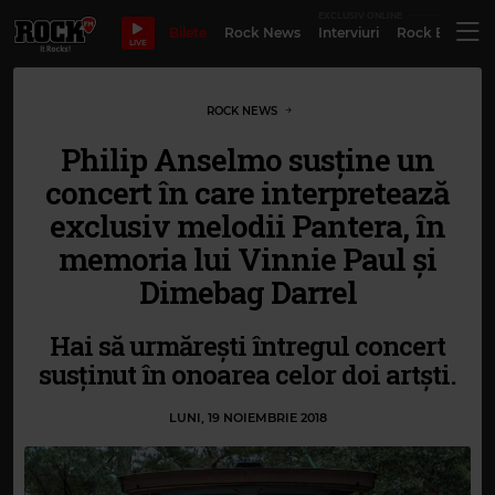
EXCLUSIV ONLINE
Bilete
Rock News
Interviuri
Rock Evergre
LIVE
ROCK NEWS
Philip Anselmo susține un
concert în care interpretează
exclusiv melodii Pantera, în
memoria lui Vinnie Paul și
Dimebag Darrel
Hai să urmărești întregul concert
susținut în onoarea celor doi artști.
LUNI, 19 NOIEMBRIE 2018