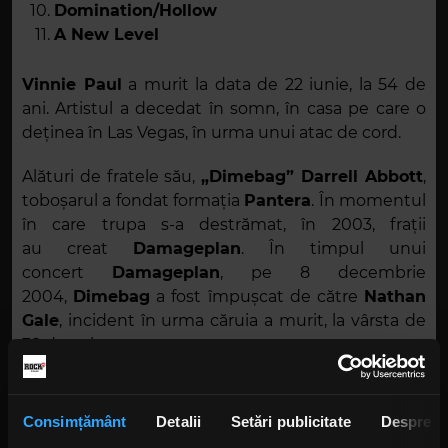
Domination/Hollow
A New Level
Vinnie Paul
a murit la data de 22 iunie, la 54 de
ani. Artistul a decedat în somn, în casa pe care o
deținea în Las Vegas, în urma unui atac de cord.
Alături de fratele său,
„Dimebag” Darrell Abbott
,
toboșarul a fondat formația
Pantera
. În momentul
în care trupa s-a destrămat, în 2003, frații
au creat
Damageplan
. În timpul unui
concert
Damageplan
, pe 8 decembrie
2004,
Dimebag
a fost împușcat de către
Nathan
Gale
, incident în urma căruia a murit, la vârsta de
38 de ani.
Alături de
Hellyeah
,
Vinnie
a lansat cinci albume
de studio, ultimul,
„Unden!able”
, fiind apărut în
Consimțământ
Detalii
Setări publicitate
Despre
2016. Cu puțin timp înainte de decesul