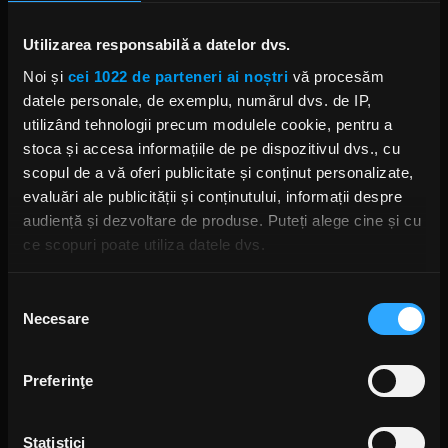
său,
Vinnie
terminase de înregistrat partea de
tobe pentru viitorul album
Hellyeah
.
Utilizarea responsabilă a datelor dvs.
Noi și
cei 1022 de parteneri ai noștri
vă procesăm
datele personale, de exemplu, numărul dvs. de IP,
utilizând tehnologii precum modulele cookie, pentru a
stoca și accesa informațiile de pe dispozitivul dvs., cu
scopul de a vă oferi publicitate și conținut personalizate,
evaluări ale publicității și conținutului, informații despre
audiență și dezvoltare de produse. Puteți alege cine și cu
ce scopuri poate utiliza datele dvs.
Dacă ne permiteți, am dori, de asemenea:
Selecția
Necesare
Să colectăm informațiile cu privire la locația dvs.
consimțământului
geografică cu o exactitate de până la câțiva metri
Să vă identificăm dispozitivul scanândul-l în mod
Preferinţe
activ după caracteristici specifice (amprentare)
Găsiți mai multe informații despre procesarea datelor
Foto: Facebook
Statistici
dvs. personale și configurați-vă preferințele la
secțiunea