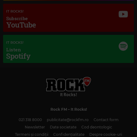
Magic Jazz
TONY BENNETT AMY WINEHOUSE
–
BODY AND SOUL
IT ROCKS!
Subscribe
YouTube
IT ROCKS!
Listen
Spotify
Magic Classic Music
Rock FM
– It Rocks!
CÉCILE CHAMINADE
–
LA LISONJERA
021 318 8000
publicitate@rockfm.ro
Contact form
Newsletter
Date societate
Cod deontologic
Termeni și condiții
Confidențialitate
Despre cookie-uri