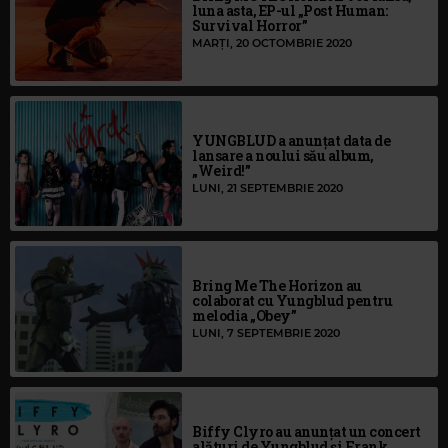
luna asta, EP-ul „Post Human:
Survival Horror”
MARȚI, 20 OCTOMBRIE 2020
YUNGBLUD a anunțat data de
lansare a noului său album,
„Weird!”
LUNI, 21 SEPTEMBRIE 2020
Bring Me The Horizon au
colaborat cu Yungblud pentru
melodia „Obey”
LUNI, 7 SEPTEMBRIE 2020
Biffy Clyro au anunțat un concert
alături de Yungblud și Frank