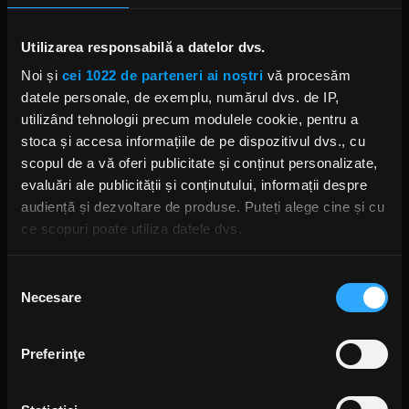
Superlativele rock din Top 50
Cele Mai Bune Cântece ale Anului
2022
Utilizarea responsabilă a datelor dvs.
IRINA-MARIA MARINESCU
MARȚI, 6 DECEMBRIE 2022
Noi și
cei 1022 de parteneri ai noștri
vă procesăm
datele personale, de exemplu, numărul dvs. de IP,
utilizând tehnologii precum modulele cookie, pentru a
stoca și accesa informațiile de pe dispozitivul dvs., cu
Yungblud revine toamna asta cu
scopul de a vă oferi publicitate și conținut personalizate,
un LP inedit
evaluări ale publicității și conținutului, informații despre
MIERCURI, 18 MAI 2022
audiență și dezvoltare de produse. Puteți alege cine și cu
ce scopuri poate utiliza datele dvs.
Dacă ne permiteți, am dori, de asemenea:
Selecția
Yungblud va reveni mâine cu
Necesare
Să colectăm informațiile cu privire la locația dvs.
consimțământului
melodia „The Funeral”
geografică cu o exactitate de până la câțiva metri
JOI, 10 MARTIE 2022
Să vă identificăm dispozitivul scanândul-l în mod
Preferinţe
activ după caracteristici specifice (amprentare)
Găsiți mai multe informații despre procesarea datelor