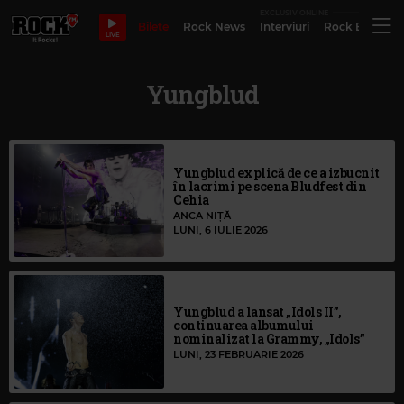
EXCLUSIV ONLINE
Bilete
Rock News
Interviuri
Rock Evergre
LIVE
Yungblud
Yungblud explică de ce a izbucnit
în lacrimi pe scena Bludfest din
Cehia
ANCA NIȚĂ
LUNI, 6 IULIE 2026
Yungblud a lansat „Idols II”,
continuarea albumului
nominalizat la Grammy, „Idols”
LUNI, 23 FEBRUARIE 2026