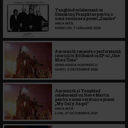
Yungblud colaborează cu
Smashing Pumpkins pentru o
nouă versiune a piesei „Zombie”
ANCA NIȚĂ
MIERCURI, 7 IANUARIE 2026
Aerosmith reușește o performanță
istorică în Billboard cu EP-ul „One
More Time”
IRINA-MARIA MARINESCU
MARȚI, 2 DECEMBRIE 2025
Aerosmith și Yungblud
colaborează cu Steve Martin
pentru o nouă versiune a piesei
„My Only Angel”
ANCA NIȚĂ
LUNI, 27 OCTOMBRIE 2025