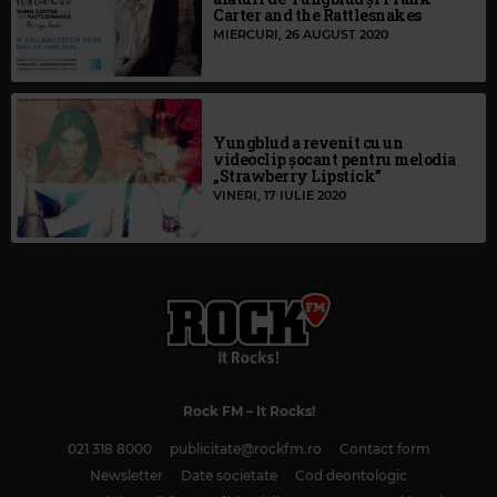
Carter and the Rattlesnakes
MIERCURI, 26 AUGUST 2020
Yungblud a revenit cu un
videoclip șocant pentru melodia
„Strawberry Lipstick”
VINERI, 17 IULIE 2020
Rock FM
– It Rocks!
021 318 8000
publicitate@rockfm.ro
Contact form
Newsletter
Date societate
Cod deontologic