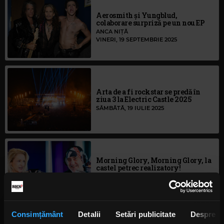
Aerosmith și Yungblud,
colaborare surpriză pe un nou EP
ANCA NIȚĂ
VINERI, 19 SEPTEMBRIE 2025
Arta de a fi rockstar se predă în
ziua 3 la Electric Castle 2025
SÂMBĂTĂ, 19 IULIE 2025
Morning Glory, Morning Glory, la
castel petrec realizatory!
IRINA-MARIA MARINESCU
MARȚI, 8 APRILIE 2025
Consimțământ
Detalii
Setări publicitate
Despre