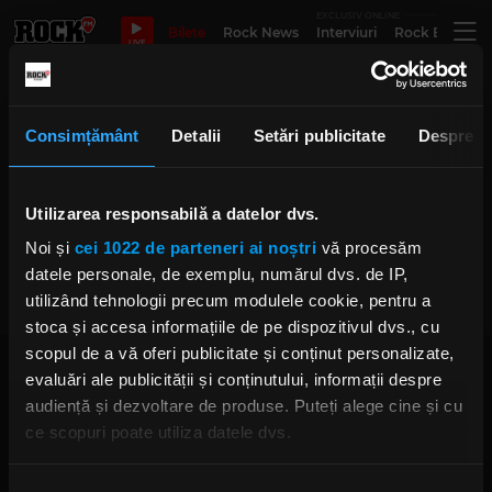
EXCLUSIV ONLINE
Bilete
Rock News
Interviuri
Rock Evergre
LIVE
Vlad Ardeleanu
Consimțământ
Detalii
Setări publicitate
Despre
Utilizarea responsabilă a datelor dvs.
Bucureștiul devine încetul cu
încetul capitala șahului
Noi și
cei 1022 de parteneri ai noștri
vă procesăm
IRINA-MARIA MARINESCU
JOI, 27 APRILIE 2023
datele personale, de exemplu, numărul dvs. de IP,
utilizând tehnologii precum modulele cookie, pentru a
stoca și accesa informațiile de pe dispozitivul dvs., cu
scopul de a vă oferi publicitate și conținut personalizate,
evaluări ale publicității și conținutului, informații despre
audiență și dezvoltare de produse. Puteți alege cine și cu
ce scopuri poate utiliza datele dvs.
Dacă ne permiteți, am dori, de asemenea:
Rock FM
– It Rocks!