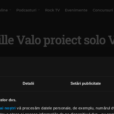
nline
Podcasturi
Rock TV
Evenimente
Concursuri
lle Valo proiect solo
Detalii
Setări publicitate
telor dvs.
ai noștri
vă procesăm datele personale, de exemplu, numărul dvs.