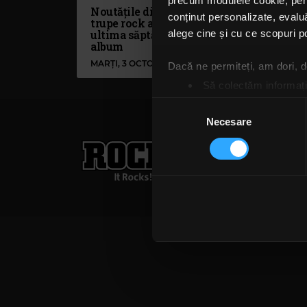
precum modulele cookie, pentr
Noutățile din rock: 24 de
conținut personalizate, evaluă
trupe rock au anunțat în
ultima săptămână că scot
alege cine și cu ce scopuri po
album
MARȚI, 3 OCTOMBRIE 2023
Dacă ne permiteți, am dori,
Să colectăm informații
Să vă identificăm disp
Selecția
Găsiți mai multe informații d
Necesare
consimțământului
Vă puteți modifica sau retra
Rock FM
– It Rocks!
021 318 8000
publicita
Folosim cookie-uri pentru a pe
Termeni și condiții
Confi
traficul. De asemenea, le ofer
care folosiți site-ul nostru. A
lor. În cazul în care alegeți 
cookie.