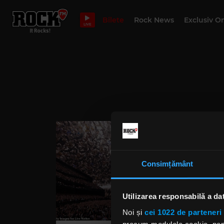
Bilete
Rock News
Exclusiv O
LIVE
Consimțământ
Utilizarea responsabilă a da
Noi și
cei 1022 de parteneri 