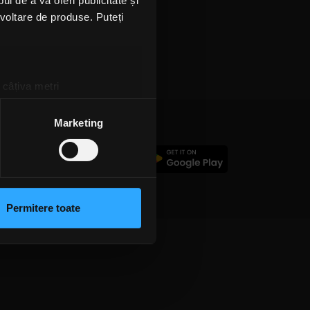
l de a vă oferi publicitate și
ezvoltare de produse. Puteți
 câțiva metri
amprentare)
țele la
secțiunea cu detalii
.
Marketing
c
 sociale și pentru a analiza
rmații cu privire la modul în
n urma folosirii serviciilor
Permitere toate
lizarea modulelor noastre