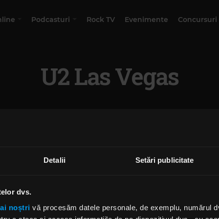
nline
Podcasturi
Rock TV
Evenimente
Concursuri
U2 Las Vegas
Detalii
Setări publicitate
telor dvs.
ai noștri
vă procesăm datele personale, de exemplu, numărul dvs.