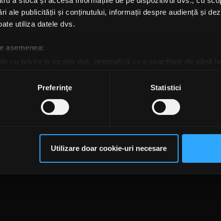
u a stoca și accesa informațiile de pe dispozitivul dvs., cu scopu
ri ale publicității și conținutului, informații despre audiență și d
ate utiliza datele dvs.
 de asemenea:
le cu privire la locația dvs. geografică cu o exactitate de până la
ozitivul scanândul-l în mod activ după caracteristici specifice (
espre procesarea datelor dvs. personale și configurați-vă preferin
Preferinţe
Statistici
ge oricând acordul din Declarația despre modulele cookie.
te@rockfm.ro
Contact form
Newsletter
Date societate
Cod deontologi
rsonaliza conținutul și anunțurile, pentru a oferi funcții de rețele
dențialitate
Despre cookie-uri
CNA
im partenerilor de rețele sociale, de publicitate și de analize info
ceștia le pot combina cu alte informații oferite de dvs. sau culese î
Utilizare doar cookie-uri necesare
să continuați să utilizați website-ul nostru, sunteți de acord cu uti