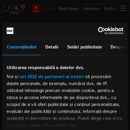
EXCLUSIV ONLINE
Bilete
Rock News
Interviuri
Rock Evergre
LIVE
Trooper 28 de ani de cariera
Consimțământ
Detalii
Setări publicitate
Despre
Trooper Simfonic 28, un concert
legendar care a scris istorie
#ConcertReview
Utilizarea responsabilă a datelor dvs.
LUNI, 20 NOIEMBRIE 2023
Noi și
cei 1022 de parteneri ai noștri
vă procesăm
datele personale, de exemplu, numărul dvs. de IP,
utilizând tehnologii precum modulele cookie, pentru a
stoca și accesa informațiile de pe dispozitivul dvs., cu
Alin Coiotu Dincă înaintea
concertului care aniversează 28
scopul de a vă oferi publicitate și conținut personalizate,
de ani de Trooper: „repetam într-o
sală în care înghețam de frig”
evaluări ale publicității și conținutului, informații despre
MIERCURI, 15 NOIEMBRIE 2023
audiență și dezvoltare de produse. Puteți alege cine și cu
ce scopuri poate utiliza datele dvs.