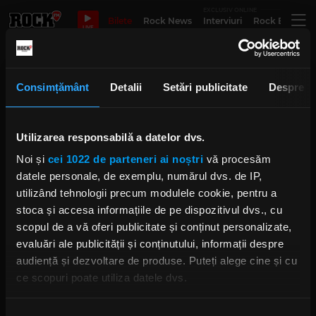
EXCLUSIV ONLINE
Bilete
Rock News
Interviuri
Rock Evergre
LIVE
stevie ray vaughan
Consimțământ
Detalii
Setări publicitate
Despre
Utilizarea responsabilă a datelor dvs.
Cel mai scurt ghid de blues
Noi și
cei 1022 de parteneri ai noștri
vă procesăm
BERTI BARBERA
JOI, 8 DECEMBRIE 2022
datele personale, de exemplu, numărul dvs. de IP,
utilizând tehnologii precum modulele cookie, pentru a
stoca și accesa informațiile de pe dispozitivul dvs., cu
scopul de a vă oferi publicitate și conținut personalizate,
O călătorie prin cariera lui Stevie
evaluări ale publicității și conținutului, informații despre
Ray Vaughan
audiență și dezvoltare de produse. Puteți alege cine și cu
IRINA-MARIA MARINESCU
ce scopuri poate utiliza datele dvs.
LUNI, 3 OCTOMBRIE 2022
Dacă ne permiteți, am dori, de asemenea: