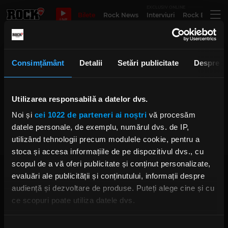
EXCLUSIV ONLINE
Bilete
Rock News
Interviuri
Rock Evergre
LIVE
steh auf
Consimțământ
Detalii
Setări publicitate
Despre
Utilizarea responsabilă a datelor dvs.
Lindemann lansează videoclipul
cenzurat al piesei „Knebel”
Noi și
cei 1022 de parteneri ai noștri
vă procesăm
MARȚI, 5 NOIEMBRIE 2019
datele personale, de exemplu, numărul dvs. de IP,
utilizând tehnologii precum modulele cookie, pentru a
stoca și accesa informațiile de pe dispozitivul dvs., cu
scopul de a vă oferi publicitate și conținut personalizate,
evaluări ale publicității și conținutului, informații despre
audiență și dezvoltare de produse. Puteți alege cine și cu
ce scopuri poate utiliza datele dvs.
Dacă ne permiteți, am dori, de asemenea:
Rock FM
– It Rocks!