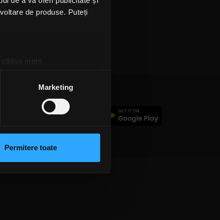
l de a vă oferi publicitate și
ezvoltare de produse. Puteți
 câțiva metri
amprentare)
țele la
secțiunea cu detalii
.
Marketing
c
 sociale și pentru a analiza
rmații cu privire la modul în
n urma folosirii serviciilor
Permitere toate
lizarea modulelor noastre