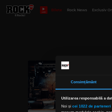
Bilete
Rock News
Exclusiv O
LIVE
Consimțământ
Utilizarea responsabilă a da
Noi și
cei 1022 de parteneri 