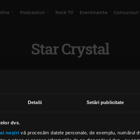
nline
Podcasturi
Rock TV
Evenimente
Concursuri
Star Crystal
Detalii
Setări publicitate
telor dvs.
ai noștri
vă procesăm datele personale, de exemplu, numărul dvs.