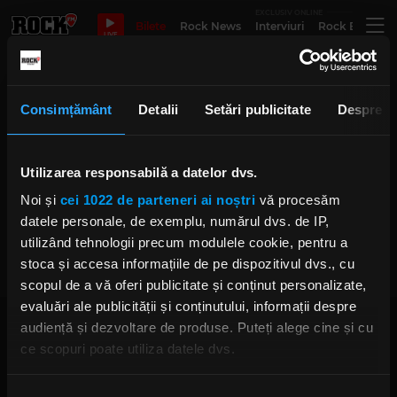
EXCLUSIV ONLINE
Bilete
Rock News
Interviuri
Rock Evergre
LIVE
Solistul Judas Priest despre
Consimțământ
Detalii
Setări publicitate
Despre
retragerea lui Osbourne
Utilizarea responsabilă a datelor dvs.
Noi și
cei 1022 de parteneri ai noștri
vă procesăm
Solistul Judas Priest despre
retragerea lui Ozzy Osbourne: „E
datele personale, de exemplu, numărul dvs. de IP,
decizia corectă”
utilizând tehnologii precum modulele cookie, pentru a
MARȚI, 7 MARTIE 2023
stoca și accesa informațiile de pe dispozitivul dvs., cu
scopul de a vă oferi publicitate și conținut personalizate,
evaluări ale publicității și conținutului, informații despre
audiență și dezvoltare de produse. Puteți alege cine și cu
ce scopuri poate utiliza datele dvs.
Dacă ne permiteți, am dori, de asemenea: