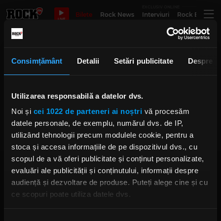
EXCLUSIV ONLINE
Bilete
Rock News
Interviuri
Rock Evergre
LIVE
Sil Vous Play Claiming Apollo
Consimțământ
Detalii
Setări publicitate
Despre
Rock The Underground:
Utilizarea responsabilă a datelor dvs.
Aniversarea de nouă ani a trupei
Take No More
Noi și
cei 1022 de parteneri ai noștri
vă procesăm
IRINA-MARIA MARINESCU
datele personale, de exemplu, numărul dvs. de IP,
MARȚI, 12 DECEMBRIE 2023
utilizând tehnologii precum modulele cookie, pentru a
stoca și accesa informațiile de pe dispozitivul dvs., cu
scopul de a vă oferi publicitate și conținut personalizate,
evaluări ale publicității și conținutului, informații despre
audiență și dezvoltare de produse. Puteți alege cine și cu
ce scopuri poate utiliza datele dvs.
Dacă ne permiteți, am dori, de asemenea:
Rock FM
– It Rocks!