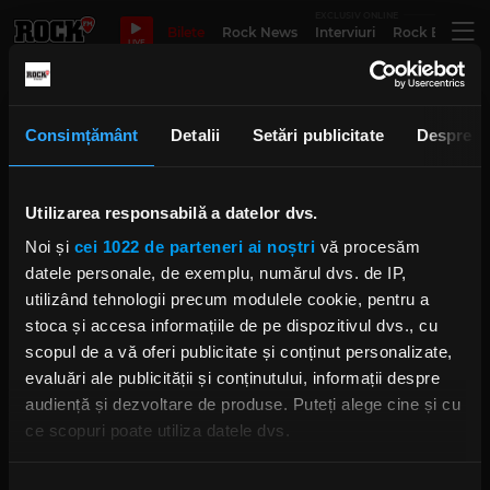
EXCLUSIV ONLINE
Bilete
Rock News
Interviuri
Rock Evergre
LIVE
pro musica
Consimțământ
Detalii
Setări publicitate
Despre
Mircea Florian: „Cu
Utilizarea responsabilă a datelor dvs.
instrumentele tradiționale se pot
cânta muzici noi”
Noi și
cei 1022 de parteneri ai noștri
vă procesăm
IRINA-MARIA MARINESCU
datele personale, de exemplu, numărul dvs. de IP,
MIERCURI, 3 MAI 2023
utilizând tehnologii precum modulele cookie, pentru a
stoca și accesa informațiile de pe dispozitivul dvs., cu
scopul de a vă oferi publicitate și conținut personalizate,
Ilie Stepan, la 30 de ani de la
evaluări ale publicității și conținutului, informații despre
Revoluție: "Dictatura ideologică a
audiență și dezvoltare de produse. Puteți alege cine și cu
fost înlocuită cu cea financiară"
ce scopuri poate utiliza datele dvs.
JOI, 12 DECEMBRIE 2019
Dacă ne permiteți, am dori, de asemenea: