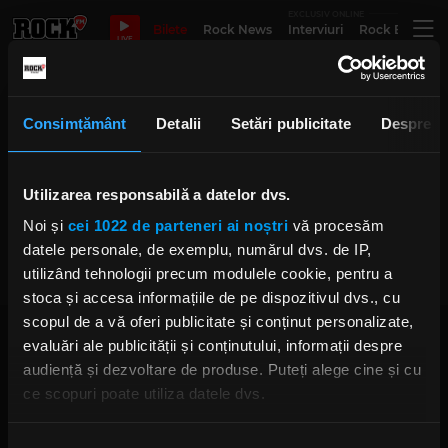
EXCLUSIV ONLINE
Bilete
Rock News
Interviuri
Rock Evergre
LIVE
please please me
Consimțământ
Detalii
Setări publicitate
Despre
Utilizarea responsabilă a datelor dvs.
Refuzul Decca Records: Decizie
inspirată sau dezastru de
Noi și
cei 1022 de parteneri ai noștri
vă procesăm
management?
LUNI, 27 MARTIE 2023
datele personale, de exemplu, numărul dvs. de IP,
utilizând tehnologii precum modulele cookie, pentru a
stoca și accesa informațiile de pe dispozitivul dvs., cu
scopul de a vă oferi publicitate și conținut personalizate,
evaluări ale publicității și conținutului, informații despre
audiență și dezvoltare de produse. Puteți alege cine și cu
ce scopuri poate utiliza datele dvs.
Dacă ne permiteți, am dori, de asemenea:
Rock FM
– It Rocks!