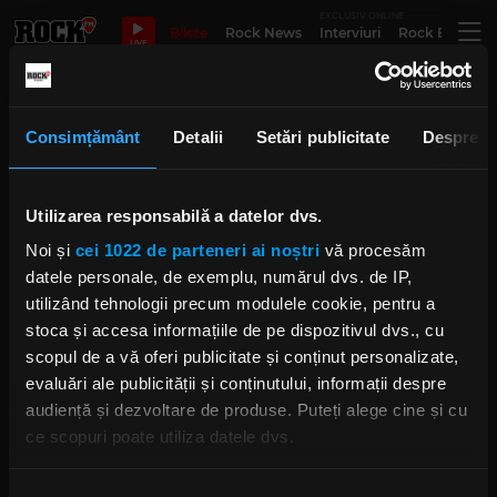
EXCLUSIV ONLINE
Bilete
Rock News
Interviuri
Rock Evergre
LIVE
pink
Consimțământ
Detalii
Setări publicitate
Despre
Utilizarea responsabilă a datelor dvs.
Ce ascultăm în luna februarie
Noi și
cei 1022 de parteneri ai noștri
vă procesăm
JOI, 16 FEBRUARIE 2023
datele personale, de exemplu, numărul dvs. de IP,
utilizând tehnologii precum modulele cookie, pentru a
stoca și accesa informațiile de pe dispozitivul dvs., cu
scopul de a vă oferi publicitate și conținut personalizate,
Colecția specială de artiști de pe
evaluări ale publicității și conținutului, informații despre
albumul rock al lui Dolly Parton
audiență și dezvoltare de produse. Puteți alege cine și cu
IRINA-MARIA MARINESCU
ce scopuri poate utiliza datele dvs.
JOI, 19 IANUARIE 2023
Dacă ne permiteți, am dori, de asemenea: