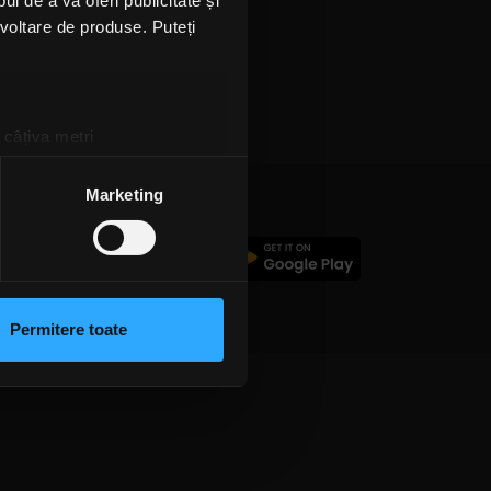
l de a vă oferi publicitate și
ezvoltare de produse. Puteți
 câțiva metri
amprentare)
țele la
secțiunea cu detalii
.
Marketing
c
 sociale și pentru a analiza
rmații cu privire la modul în
n urma folosirii serviciilor
Permitere toate
lizarea modulelor noastre