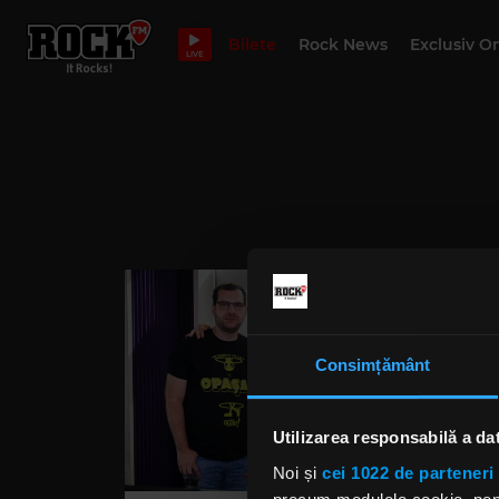
Bilete
Rock News
Exclusiv O
LIVE
Consimțământ
Utilizarea responsabilă a da
Noi și
cei 1022 de parteneri 