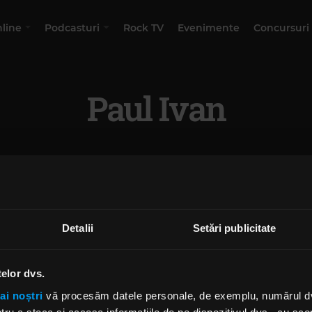
nline
Podcasturi
Rock TV
Evenimente
Concursuri
Paul Ivan
Detalii
Setări publicitate
telor dvs.
ai noștri
vă procesăm datele personale, de exemplu, numărul dvs.