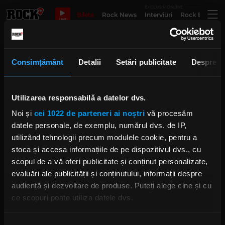
EXCLUSIV ONLINE
Bilete
Rock News
Interviuri
Rock Evergre
LIVE
Orchestra Simfonică Valahia
Consimțământ
Detalii
Setări publicitate
Despre
Utilizarea responsabilă a datelor dvs.
Trooper anunță programul
concertului simfonic din 19
Noi și
cei 1022 de parteneri ai noștri
vă procesăm
noiembrie
MARȚI, 14 NOIEMBRIE 2023
datele personale, de exemplu, numărul dvs. de IP,
utilizând tehnologii precum modulele cookie, pentru a
stoca și accesa informațiile de pe dispozitivul dvs., cu
scopul de a vă oferi publicitate și conținut personalizate,
Top 5 romanțe preferate ale lui
evaluări ale publicității și conținutului, informații despre
Alin Coiotu` Dincă. „Romanța a
avut mereu un loc în inima mea”
audiență și dezvoltare de produse. Puteți alege cine și cu
MIHAELA AVRAM
ce scopuri poate utiliza datele dvs.
MIERCURI, 18 OCTOMBRIE 2023
Dacă ne permiteți, am dori, de asemenea: