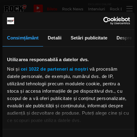
EXCLUSIV ONLINE
Bilete
Rock News
Interviuri
Rock Evergre
LIVE
Nuante Peren
Consimțământ
Detalii
Setări publicitate
Despre
Utilizarea responsabilă a datelor dvs.
Nuanțe lansează single-ul
„Privire” și pleacă în turneu
Noi și
cei 1022 de parteneri ai noștri
vă procesăm
MARȚI, 30 SEPTEMBRIE 2025
datele personale, de exemplu, numărul dvs. de IP,
utilizând tehnologii precum modulele cookie, pentru a
stoca și accesa informațiile de pe dispozitivul dvs., cu
scopul de a vă oferi publicitate și conținut personalizate,
evaluări ale publicității și conținutului, informații despre
audiență și dezvoltare de produse. Puteți alege cine și cu
ce scopuri poate utiliza datele dvs.
Dacă ne permiteți, am dori, de asemenea:
Rock FM
– It Rocks!