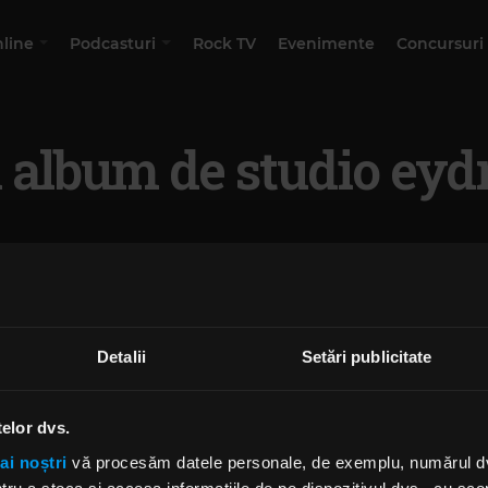
nline
Podcasturi
Rock TV
Evenimente
Concursuri
 album de studio eyd
Detalii
Setări publicitate
telor dvs.
ai noștri
vă procesăm datele personale, de exemplu, numărul dvs.