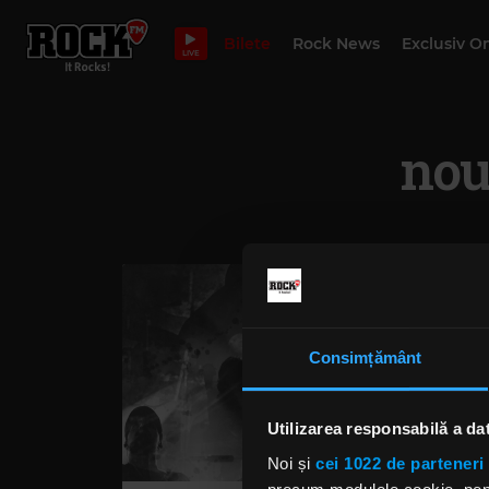
Bilete
Rock News
Exclusiv O
LIVE
nou
Consimțământ
Utilizarea responsabilă a da
Noi și
cei 1022 de parteneri 