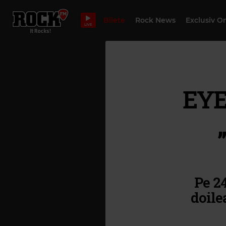
Bilete
Rock News
Exclusiv O
LIVE
EYE
Pe 2
doile