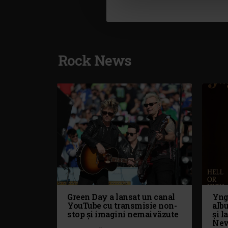
Rock News
Green Day a lansat un canal
Yng
YouTube cu transmisie non-
alb
stop și imagini nemaivăzute
și l
Nev