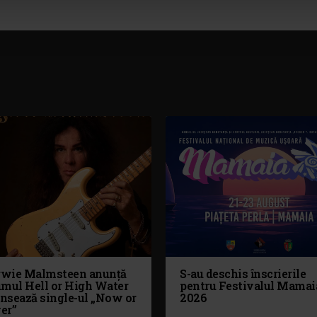
wie Malmsteen anunță
S-au deschis înscrierile
umul Hell or High Water
pentru Festivalul Mamai
ansează single-ul „Now or
2026
er”