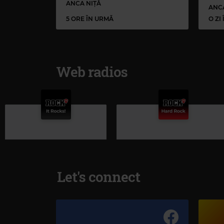
ANCA NIȚĂ
ANC
5 ORE ÎN URMĂ
O ZI
Web radios
Let's connect
Rock FM