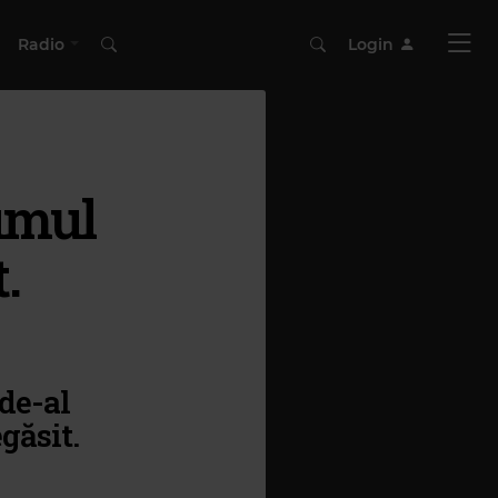
Radio
Login
umul
.
de-al
găsit.