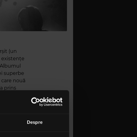
i
rșit (un
i existențe
 „Albumul
nei superbe
e care nouă
a prins
 curte. Am
l de album
ingur pe-
Despre
 este una