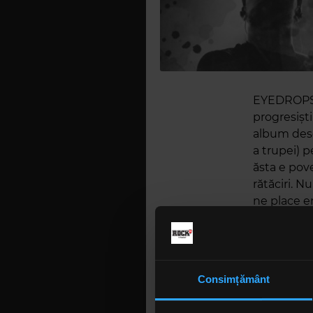
EYEDROPS, 
progresiști
album desch
a trupei) p
ăsta e pove
rătăciri. N
ne place en
viață prin 
învățat oda
vrem să fi
afară. Desc
Consimțământ
Albumul va 