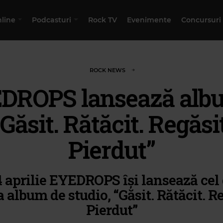
nline
Podcasturi
Rock TV
Evenimente
Concursuri
ROCK NEWS
DROPS lansează alb
„Găsit. Rătăcit. Regăsit
Pierdut”
4 aprilie EYEDROPS își lansează cel 
a album de studio, “Găsit. Rătăcit. Re
Pierdut”