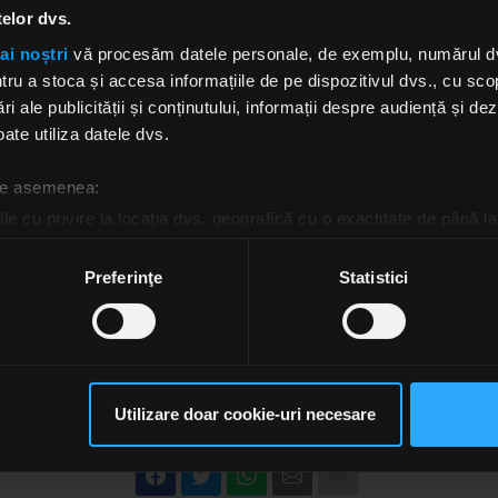
edită: pe un stick USB din lemn, într-o cutie de lemn, un
telor dvs.
de alte surprize. „Dat fiind că nici unul dintre noi nu mai a
ai noștri
vă procesăm datele personale, de exemplu, numărul dvs.
m considerat inutilă lansarea lui pe CD”, spune Paul Mano
u a stoca și accesa informațiile de pe dispozitivul dvs., cu scopu
upei. „Am vrut să oferim oamenilor ceva ce ne-ar plăcea ș
ri ale publicității și conținutului, informații despre audiență și d
obiect practic, plăcut la atingere, pe care îl poți folosi, de
ate utiliza datele dvs.
 Dacă puteam, probabil îl lansăm și pe brichete Zippo sau 
– a adăugat el.
 de asemenea:
le cu privire la locația dvs. geografică cu o exactitate de până la
ozitivul scanândul-l în mod activ după caracteristici specifice (
espre procesarea datelor dvs. personale și configurați-vă preferin
Preferinţe
Statistici
ge oricând acordul din Declarația despre modulele cookie.
rsonaliza conținutul și anunțurile, pentru a oferi funcții de rețele
im partenerilor de rețele sociale, de publicitate și de analize info
ceștia le pot combina cu alte informații oferite de dvs. sau culese î
Utilizare doar cookie-uri necesare
DROPS
NOU ALBUM DE STUDIO EYDROPS
GASIT RATACIT REGASIT PIERDUT EYDR
să continuați să utilizați website-ul nostru, sunteți de acord cu uti