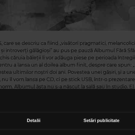
care se descriu ca fiind „visători pragmatici, melancolic
 și introverți gălăgioși” au pus pe pauză Albumul Fără Sfâ
is căruia băieții îi vor adăuga piese pe perioada întregi
entru a lansa un al doilea album finit, despre care spun:
stea ultimilor noștri doi ani. Povestea unei găsiri, și a u
u, nu îl vom lansa pe CD, ci pe stick USB, într-o prezentar
orm. Albumul ăsta nu s-a născut la sală sau în studio. El 
bucătării, mașini, popasuri, camere de hotel, sau la noi în
tă cu el ce îi trebuie și cum ne place să-l creștem, ce fe
e când o să fie mare. Încă puțin și vom putea să-l lăsăm s
hidem ușa pe 24 aprilie.”.
Detalii
Setări publicitate
conține 12 piese iar forma în care el va ajunge la public