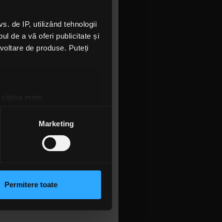
icat,
re cd player
 de IP, utilizând tehnologii
lescu,
l de a vă oferi publicitate și
i nouă să
ezvoltare de produse. Puteți
 fapt, in
într-o cană
 câțiva metri
amprentare)
țele la
secțiunea cu detalii
.
Marketing
 sociale și pentru a analiza
rmații cu privire la modul în
n urma folosirii serviciilor
Permitere toate
OPS
lizarea modulelor noastre