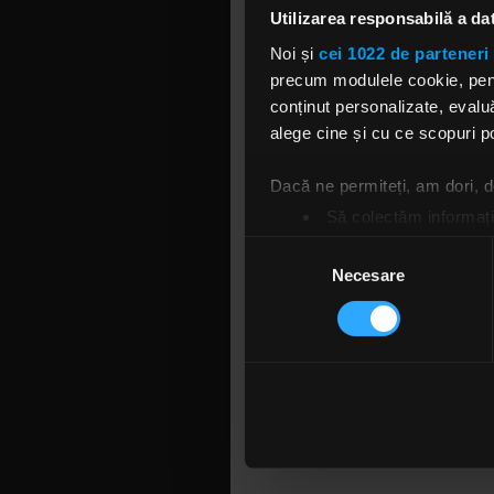
oarecum in
Utilizarea responsabilă a da
însoțit și 
Noi și
cei 1022 de parteneri 
în casă, a
precum modulele cookie, pentr
solistul tr
conținut personalizate, evaluă
primim: un 
alege cine și cu ce scopuri po
fiecare zi.
de cafea”. 
Dacă ne permiteți, am dori,
Să colectăm informații
Să vă identificăm disp
Selecția
Găsiți mai multe informații d
Necesare
consimțământului
Vă puteți modifica sau retra
Folosim cookie-uri pentru a pe
traficul. De asemenea, le ofer
care folosiți site-ul nostru. A
EYE
lor. În cazul în care alegeți 
cookie.