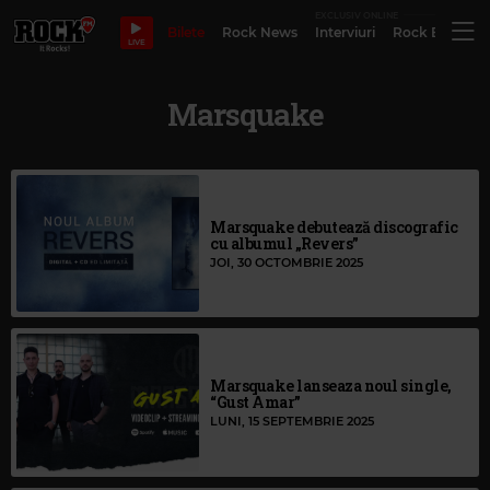
EXCLUSIV ONLINE
Bilete
Rock News
Interviuri
Rock Evergre
LIVE
Marsquake
Marsquake debutează discografic
cu albumul „Revers”
JOI, 30 OCTOMBRIE 2025
Marsquake lanseaza noul single,
“Gust Amar”
LUNI, 15 SEPTEMBRIE 2025