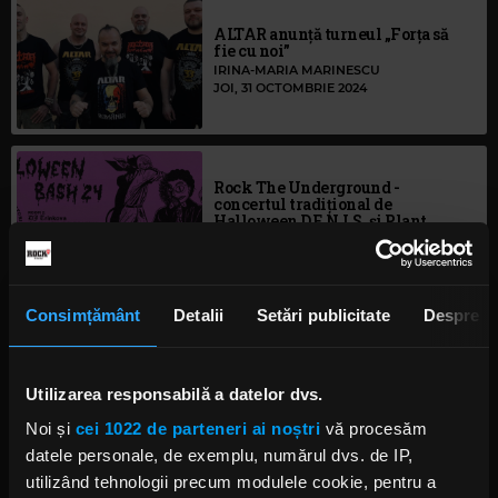
ALTAR anunță turneul „Forța să
fie cu noi”
IRINA-MARIA MARINESCU
JOI, 31 OCTOMBRIE 2024
Rock The Underground -
concertul tradițional de
Halloween D.E.N.I.S. și Plant
IRINA-MARIA MARINESCU
MARȚI, 29 OCTOMBRIE 2024
Consimțământ
Detalii
Setări publicitate
Despre
Rock The Underground: începe
festivalul „Metal Gates”
Utilizarea responsabilă a datelor dvs.
IRINA-MARIA MARINESCU
MARȚI, 24 SEPTEMBRIE 2024
Noi și
cei 1022 de parteneri ai noștri
vă procesăm
datele personale, de exemplu, numărul dvs. de IP,
utilizând tehnologii precum modulele cookie, pentru a