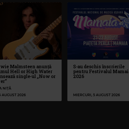
wie Malmsteen anunță
S-au deschis înscrierile
umul Hell or High Water
pentru Festivalul Mamai
ansează single-ul „Now or
2026
er”
A NIȚĂ
 6 AUGUST 2026
MIERCURI, 5 AUGUST 2026