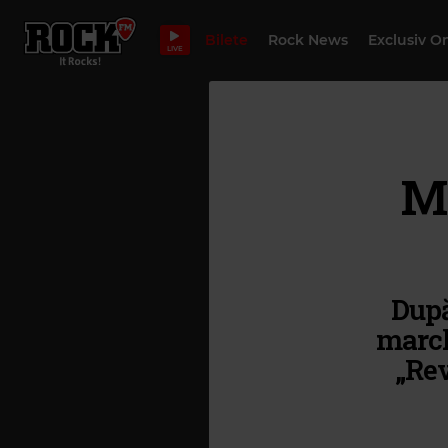
Bilete
Rock News
Exclusiv O
LIVE
Ma
După
march
„Rev