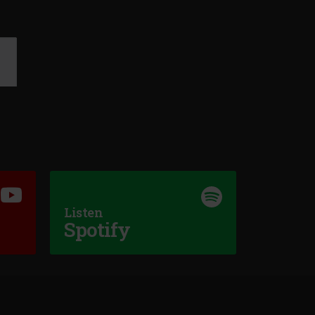
Listen
Spotify
ON