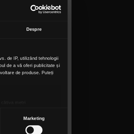
guri în
periență
m.”
Despre
te de
 de IP, utilizând tehnologii
, mixul și
l de a vă oferi publicitate și
ezvoltare de produse. Puteți
 câțiva metri
amprentare)
țele la
secțiunea cu detalii
.
Marketing