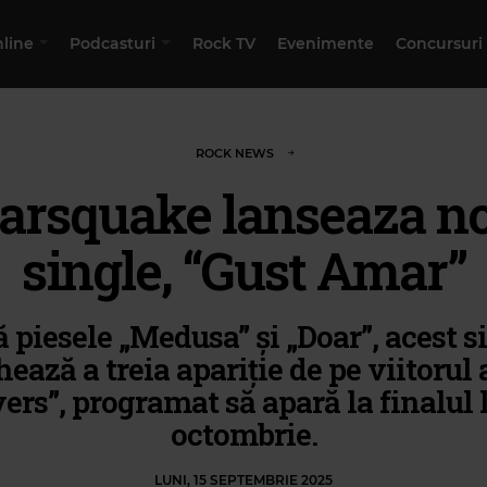
nline
Podcasturi
Rock TV
Evenimente
Concursuri
ROCK NEWS
rsquake lanseaza n
single, “Gust Amar”
 piesele „Medusa” și „Doar”, acest s
ează a treia apariție de pe viitorul
ers”, programat să apară la finalul 
octombrie.
LUNI, 15 SEPTEMBRIE 2025