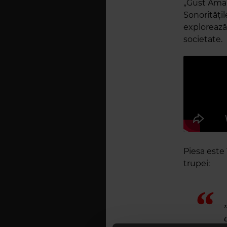
„Gust Amar
Sonorități
explorează
societate.
Piesa este 
trupei: