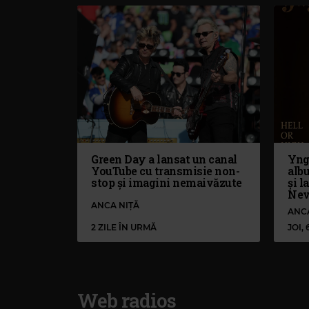
Green Day a lansat un canal
Yng
YouTube cu transmisie non-
alb
stop și imagini nemaivăzute
și l
Nev
ANCA NIȚĂ
ANC
2 ZILE ÎN URMĂ
JOI,
Web radios