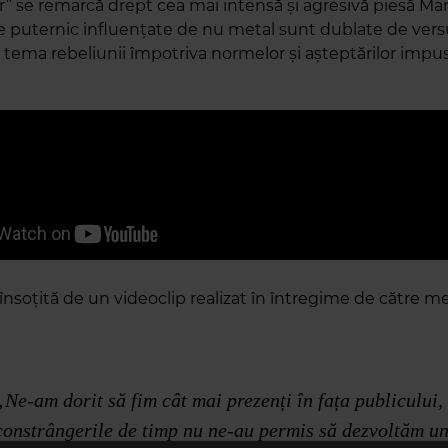
” se remarcă drept cea mai intensă și agresivă piesă Ma
le puternic influențate de nu metal sunt dublate de vers
 tema rebeliunii împotriva normelor și așteptărilor impu
însoțită de un videoclip realizat în întregime de către m
„Ne-am dorit să fim cât mai prezenți în fața publicului,
constrângerile de timp nu ne-au permis să dezvoltăm u