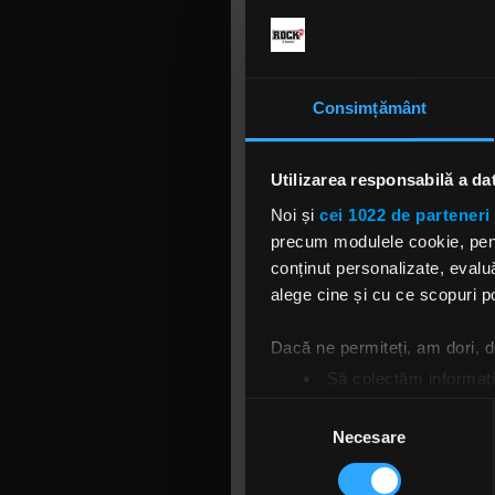
Consimțământ
Compoziția
Utilizarea responsabilă a da
Andrei - Ti
Noi și
cei 1022 de parteneri 
Înregistrăr
precum modulele cookie, pentr
masterul f
conținut personalizate, evaluă
alege cine și cu ce scopuri po
Piesa este
Dacă ne permiteți, am dori,
https://di
Să colectăm informații
Să vă identificăm disp
Marsquake
Selecția
Găsiți mai multe informații d
Necesare
consimțământului
- Alexandr
Vă puteți modifica sau retra