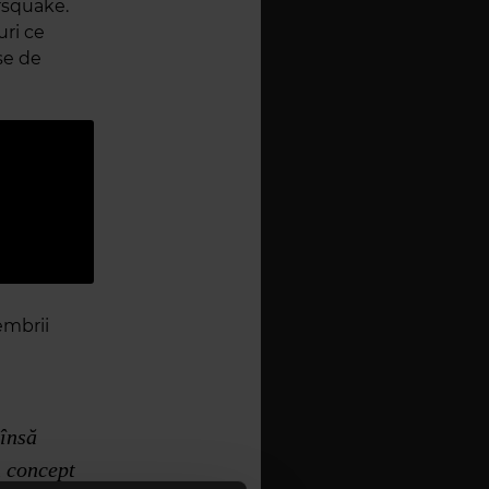
rsquake.
uri ce
se de
embrii
 însă
n concept