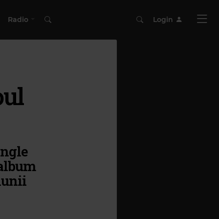
Radio
Login
oul
ingle
 album
lunii