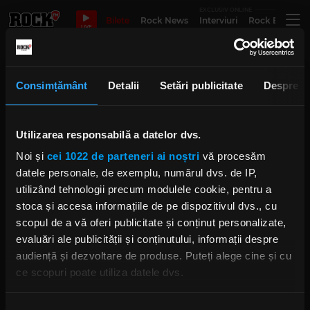
EXCLUSIV ONLINE
Bilete
Rock News
Interviuri
Rock Evergre
LIVE
Linkin Park In The End
Consimțământ
Detalii
Setări publicitate
Despre
Utilizarea responsabilă a datelor dvs.
5 dintre cele mai bune piese
Linkin Park
Noi și
cei 1022 de parteneri ai noștri
vă procesăm
IRINA-MARIA MARINESCU
SÂMBĂTĂ, 11 FEBRUARIE 2023
datele personale, de exemplu, numărul dvs. de IP,
utilizând tehnologii precum modulele cookie, pentru a
stoca și accesa informațiile de pe dispozitivul dvs., cu
scopul de a vă oferi publicitate și conținut personalizate,
evaluări ale publicității și conținutului, informații despre
266 muzicieni au facut un cover
după Linkin Park "In the End"
audiență și dezvoltare de produse. Puteți alege cine și cu
VINERI, 17 IULIE 2020
ce scopuri poate utiliza datele dvs.
Dacă ne permiteți, am dori, de asemenea: