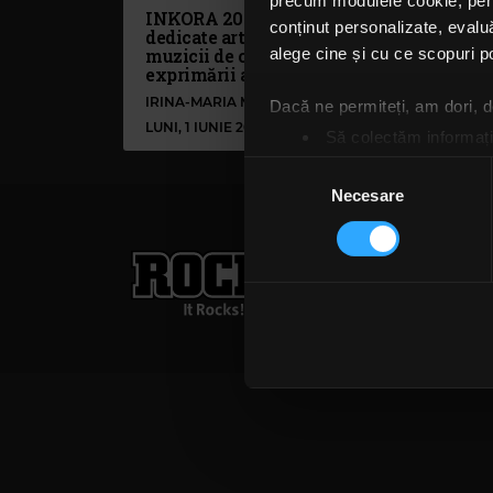
precum modulele cookie, pentr
INKORA 2026 - trei zile
conținut personalizate, evaluă
dedicate artei tatuajului,
muzicii de calitate și
alege cine și cu ce scopuri po
exprimării artistice libere
IRINA-MARIA MARINESCU
Dacă ne permiteți, am dori,
LUNI, 1 IUNIE 2026
Să colectăm informații
Să vă identificăm disp
Selecția
Găsiți mai multe informații d
Necesare
consimțământului
Vă puteți modifica sau retra
Rock FM
– It Rocks!
Folosim cookie-uri pentru a pe
021 318 8000
publicita
traficul. De asemenea, le ofer
Termeni și condiții
Confi
care folosiți site-ul nostru. A
lor. În cazul în care alegeți 
cookie.