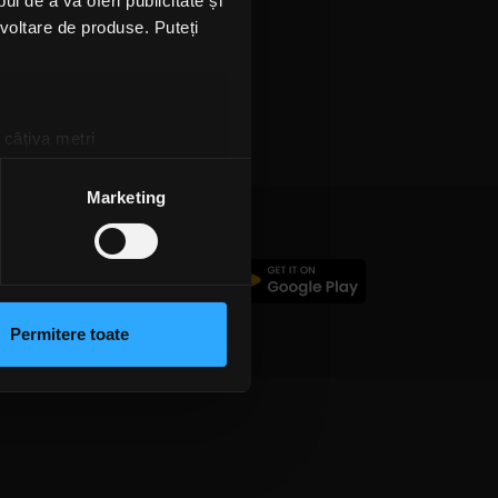
l de a vă oferi publicitate și
ezvoltare de produse. Puteți
 câțiva metri
amprentare)
țele la
secțiunea cu detalii
.
Marketing
 sociale și pentru a analiza
c
rmații cu privire la modul în
n urma folosirii serviciilor
Permitere toate
lizarea modulelor noastre