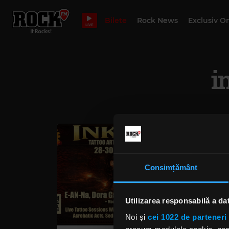
Bilete
Rock News
Exclusiv O
LIVE
i
Consimțământ
Utilizarea responsabilă a da
Noi și
cei 1022 de parteneri 