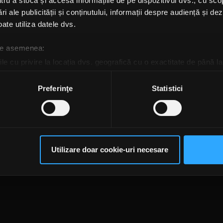
u a stoca și accesa informațiile de pe dispozitivul dvs., cu scopu
ri ale publicității și conținutului, informații despre audiență și d
ate utiliza datele dvs.
 de asemenea:
le cu privire la locația dvs. geografică cu o exactitate de până la
ozitivul scanândul-l în mod activ după caracteristici specifice (
espre procesarea datelor dvs. personale și configurați-vă preferin
Preferinţe
Statistici
ge oricând acordul din Declarația despre modulele cookie.
rsonaliza conținutul și anunțurile, pentru a oferi funcții de rețele
te@rockfm.ro
Contact form
Newsletter
Date societate
Cod deontologi
im partenerilor de rețele sociale, de publicitate și de analize info
dențialitate
Despre cookie-uri
CNA
ceștia le pot combina cu alte informații oferite de dvs. sau culese î
Utilizare doar cookie-uri necesare
să continuați să utilizați website-ul nostru, sunteți de acord cu uti