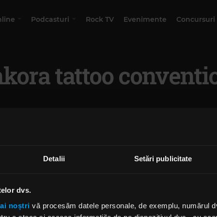
nline
Podcasturi
Rock TV
Evenimente
Concursuri
nkora tattoo conventi
Detalii
Setări publicitate
telor dvs.
ai noștri
vă procesăm datele personale, de exemplu, numărul dvs.