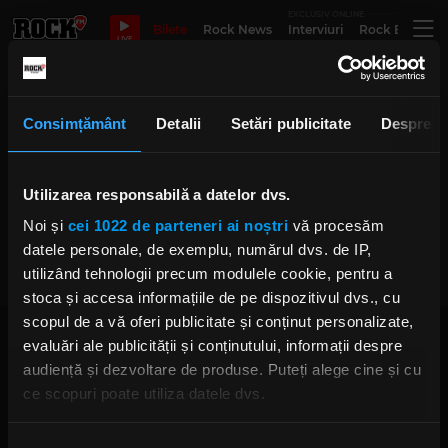
EXCLUSIV ONLINE
Bilete
Rock News
Interviuri
Rock Evergre
LIVE
Ihsahn Emperor
Consimțământ
Detalii
Setări publicitate
Despre
Utilizarea responsabilă a datelor dvs.
Ibaraki (Matt Heafy, Ihsahn) feat.
Nergal ne aduc melodia „Akumu”
Noi și
cei 1022 de parteneri ai noștri
vă procesăm
MARȚI, 22 FEBRUARIE 2022
datele personale, de exemplu, numărul dvs. de IP,
utilizând tehnologii precum modulele cookie, pentru a
stoca și accesa informațiile de pe dispozitivul dvs., cu
scopul de a vă oferi publicitate și conținut personalizate,
evaluări ale publicității și conținutului, informații despre
audiență și dezvoltare de produse. Puteți alege cine și cu
ce scopuri poate utiliza datele dvs.
Dacă ne permiteți, am dori, de asemenea:
Rock FM
– It Rocks!