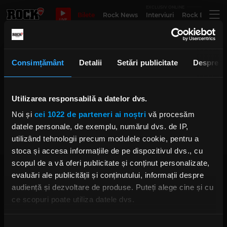
EXCLUSIV ONLINE
Bilete
Rock News
Interviuri
Rock Evergre
LIVE
Ian Gittins
Consimțământ
Detalii
Setări publicitate
Despre
Utilizarea responsabilă a datelor dvs.
Rob Halford (Judas Priest) se
așteaptă ca mulți oameni să fie
Noi și
cei 1022 de parteneri ai noștri
vă procesăm
șocați de autobiografia „Confess”
VINERI, 28 AUGUST 2020
datele personale, de exemplu, numărul dvs. de IP,
utilizând tehnologii precum modulele cookie, pentru a
stoca și accesa informațiile de pe dispozitivul dvs., cu
scopul de a vă oferi publicitate și conținut personalizate,
evaluări ale publicității și conținutului, informații despre
audiență și dezvoltare de produse. Puteți alege cine și cu
ce scopuri poate utiliza datele dvs.
Dacă ne permiteți, am dori, de asemenea:
Rock FM
– It Rocks!