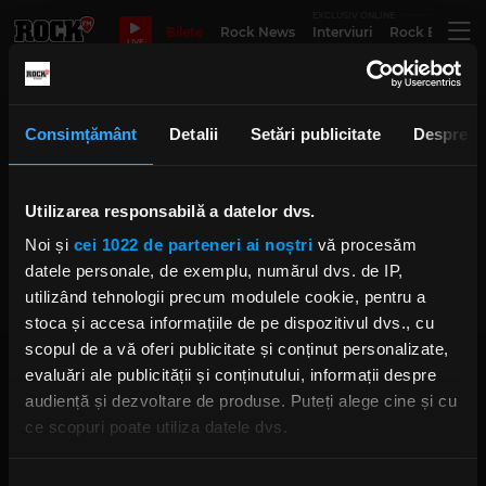
EXCLUSIV ONLINE
Bilete
Rock News
Interviuri
Rock Evergre
LIVE
horror punk
Consimțământ
Detalii
Setări publicitate
Despre
Utilizarea responsabilă a datelor dvs.
Metallica interpretează coverul
unei piese a americanilor Misfits,
Noi și
cei 1022 de parteneri ai noștri
vă procesăm
„Last Caress”
MARȚI, 8 MAI 2018
datele personale, de exemplu, numărul dvs. de IP,
utilizând tehnologii precum modulele cookie, pentru a
stoca și accesa informațiile de pe dispozitivul dvs., cu
scopul de a vă oferi publicitate și conținut personalizate,
evaluări ale publicității și conținutului, informații despre
audiență și dezvoltare de produse. Puteți alege cine și cu
ce scopuri poate utiliza datele dvs.
Dacă ne permiteți, am dori, de asemenea:
Rock FM
– It Rocks!