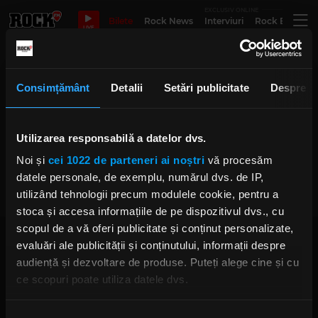
EXCLUSIV ONLINE
Bilete
Rock News
Interviuri
Rock Evergre
LIVE
Gerrar
Consimțământ
Detalii
Setări publicitate
Despre
Cum a fost la etapa Metal a
Utilizarea responsabilă a datelor dvs.
concursului „Constelații Rock
2023”
Noi și
cei 1022 de parteneri ai noștri
vă procesăm
IRINA-MARIA MARINESCU
datele personale, de exemplu, numărul dvs. de IP,
MARȚI, 6 IUNIE 2023
utilizând tehnologii precum modulele cookie, pentru a
stoca și accesa informațiile de pe dispozitivul dvs., cu
scopul de a vă oferi publicitate și conținut personalizate,
evaluări ale publicității și conținutului, informații despre
audiență și dezvoltare de produse. Puteți alege cine și cu
ce scopuri poate utiliza datele dvs.
Dacă ne permiteți, am dori, de asemenea:
Rock FM
– It Rocks!