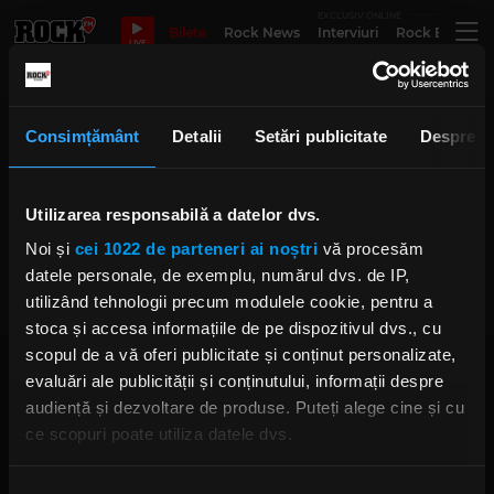
EXCLUSIV ONLINE
Bilete
Rock News
Interviuri
Rock Evergre
LIVE
Gelu Argint
Consimțământ
Detalii
Setări publicitate
Despre
Utilizarea responsabilă a datelor dvs.
Delta Pe Obraz - rockul îmbrățișat
de poezie
Noi și
cei 1022 de parteneri ai noștri
vă procesăm
IRINA-MARIA MARINESCU
LUNI, 7 AUGUST 2023
datele personale, de exemplu, numărul dvs. de IP,
utilizând tehnologii precum modulele cookie, pentru a
stoca și accesa informațiile de pe dispozitivul dvs., cu
scopul de a vă oferi publicitate și conținut personalizate,
evaluări ale publicității și conținutului, informații despre
audiență și dezvoltare de produse. Puteți alege cine și cu
ce scopuri poate utiliza datele dvs.
Dacă ne permiteți, am dori, de asemenea:
Rock FM
– It Rocks!