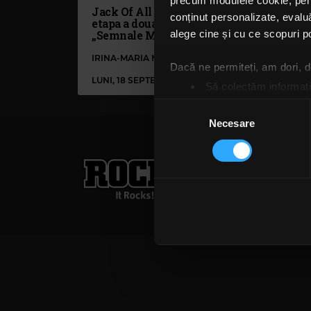
precum modulele cookie, pentr
Jack Of All Trades începe
Jack
conținut personalizate, evaluă
etapa a doua a turneului
col
„Semnale Mixte”
pen
alege cine și cu ce scopuri po
Mix
IRINA-MARIA MARINESCU
IRI
Dacă ne permiteți, am dori,
LUNI, 18 SEPTEMBRIE 2023
VINE
Să colectăm informații
Să vă identificăm disp
Selecția
Găsiți mai multe informații d
Necesare
consimțământului
Vă puteți modifica sau retra
Rock FM
– It Rocks!
Folosim cookie-uri pentru a pe
021 318 8000
publicita
traficul. De asemenea, le ofer
Termeni și condiții
Confi
care folosiți site-ul nostru. A
lor. În cazul în care alegeți 
cookie.