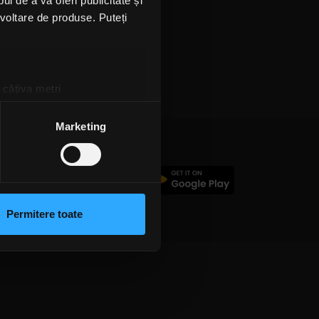
l de a vă oferi publicitate și
ezvoltare de produse. Puteți
 câțiva metri
amprentare)
țele la
secțiunea cu detalii
.
Marketing
 sociale și pentru a analiza
c
rmații cu privire la modul în
n urma folosirii serviciilor
Permitere toate
lizarea modulelor noastre