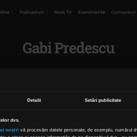
nline
Podcasturi
Rock TV
Evenimente
Concursuri
Gabi Predescu
Detalii
Setări publicitate
telor dvs.
ai noștri
vă procesăm datele personale, de exemplu, numărul dvs.