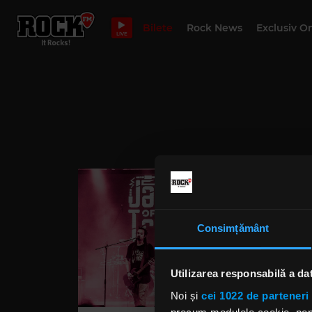
Bilete
Rock News
Exclusiv O
LIVE
Consimțământ
Utilizarea responsabilă a da
Noi și
cei 1022 de parteneri 