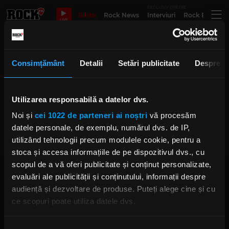
EXCLUSIV ONLINE
Bilete
Rock News
Interviuri
Rock Evergre
LIVE
Eugenius
Consimțământ
Detalii
Setări publicitate
Despre
Love & hate cu Nick Cave, Elvis
Utilizarea responsabilă a datelor dvs.
Presley, Kurt Cobain, Bob Dylan și
Keith Richards
Noi și
cei 1022 de parteneri ai noștri
vă procesăm
MIHAELA AVRAM
datele personale, de exemplu, numărul dvs. de IP,
MARȚI, 19 SEPTEMBRIE 2023
utilizând tehnologii precum modulele cookie, pentru a
stoca și accesa informațiile de pe dispozitivul dvs., cu
scopul de a vă oferi publicitate și conținut personalizate,
evaluări ale publicității și conținutului, informații despre
audiență și dezvoltare de produse. Puteți alege cine și cu
ce scopuri poate utiliza datele dvs.
Dacă ne permiteți, am dori, de asemenea:
Rock FM
– It Rocks!