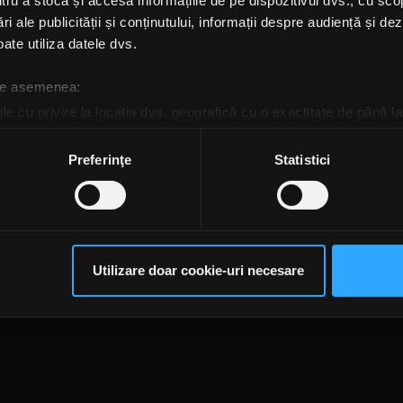
u a stoca și accesa informațiile de pe dispozitivul dvs., cu scopu
k The Underground: O
ri ale publicității și conținutului, informații despre audiență și d
ă în universul Desolate
rs
ate utiliza datele dvs.
NA-MARIA MARINESCU
 de asemenea:
I, 13 FEBRUARIE 2024
le cu privire la locația dvs. geografică cu o exactitate de până la
ozitivul scanândul-l în mod activ după caracteristici specifice (
espre procesarea datelor dvs. personale și configurați-vă preferin
Preferinţe
Statistici
ge oricând acordul din Declarația despre modulele cookie.
rsonaliza conținutul și anunțurile, pentru a oferi funcții de rețele
te@rockfm.ro
Contact form
Newsletter
Date societate
Cod deontologi
im partenerilor de rețele sociale, de publicitate și de analize info
dențialitate
Despre cookie-uri
CNA
ceștia le pot combina cu alte informații oferite de dvs. sau culese î
Utilizare doar cookie-uri necesare
să continuați să utilizați website-ul nostru, sunteți de acord cu uti