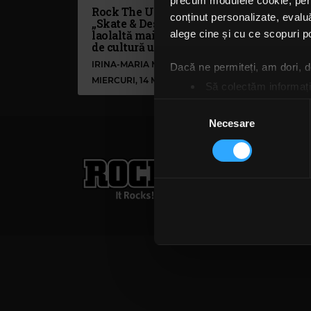
precum modulele cookie, pentr
Rock The Underground:
Roc
conținut personalizate, evaluă
„Skate & Destroy” aduce
sear
laolaltă mai multe elemente
Moo
alege cine și cu ce scopuri po
de cultură urbană
IRI
IRINA-MARIA MARINESCU
Dacă ne permiteți, am dori,
MIERCURI, 14 MAI 2025
MARȚ
Să colectăm informații
Să vă identificăm disp
Selecția
Găsiți mai multe informații d
Necesare
consimțământului
Vă puteți modifica sau retra
Rock FM
– It Rocks!
Folosim cookie-uri pentru a pe
021 318 8000
publicita
traficul. De asemenea, le ofer
Termeni și condiții
Confi
care folosiți site-ul nostru. A
lor. În cazul în care alegeți 
cookie.