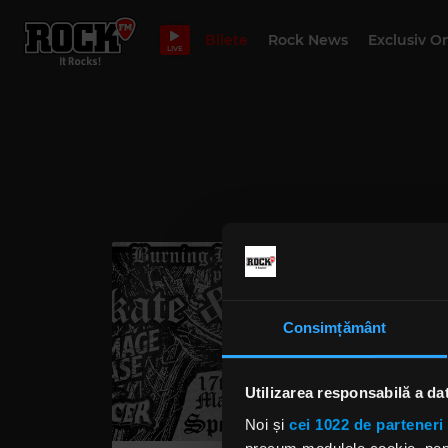
Bilete
Rock News
Exclusiv O
LIVE
Consimțământ
Utilizarea responsabilă a da
Noi și
cei 1022 de parteneri 