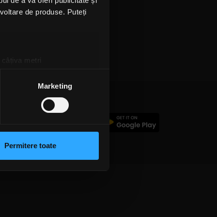
l de a vă oferi publicitate și
ezvoltare de produse. Puteți
 câțiva metri
amprentare)
țele la
secțiunea cu detalii
.
Marketing
 sociale și pentru a analiza
c
rmații cu privire la modul în
n urma folosirii serviciilor
Permitere toate
lizarea modulelor noastre