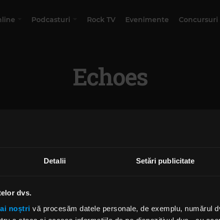
nline
Podcasturi
Rock TV
Evenimente
Concursuri
Echoes
Detalii
Setări publicitate
telor dvs.
ai noștri
vă procesăm datele personale, de exemplu, numărul dvs.