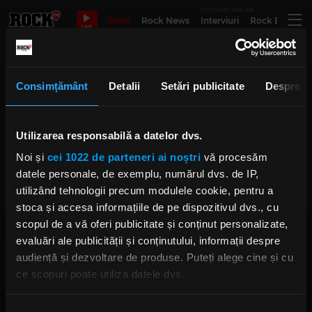
EXCLUSIV ONLINE
Bilete
Rock News
Interviuri
Rock Evergre
LIVE
discovery chanel
Consimțământ
Detalii
Setări publicitate
Despre
INKORA 2026 - trei zile dedicate
Utilizarea responsabilă a datelor dvs.
artei tatuajului, muzicii de
calitate și exprimării artistice
Noi și
cei 1022 de parteneri ai noștri
vă procesăm
libere
IRINA-MARIA MARINESCU
datele personale, de exemplu, numărul dvs. de IP,
LUNI, 1 IUNIE 2026
utilizând tehnologii precum modulele cookie, pentru a
stoca și accesa informațiile de pe dispozitivul dvs., cu
scopul de a vă oferi publicitate și conținut personalizate,
evaluări ale publicității și conținutului, informații despre
audiență și dezvoltare de produse. Puteți alege cine și cu
ce scopuri poate utiliza datele dvs.
Dacă ne permiteți, am dori, de asemenea:
Rock FM
– It Rocks!