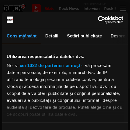
EXCLUSIV ONLINE
Bilete
Rock News
Interviuri
Rock Evergre
LIVE
decca records
Consimțământ
Detalii
Setări publicitate
Despre
Utilizarea responsabilă a datelor dvs.
Refuzul Decca Records: Decizie
inspirată sau dezastru de
Noi și
cei 1022 de parteneri ai noștri
vă procesăm
management?
LUNI, 27 MARTIE 2023
datele personale, de exemplu, numărul dvs. de IP,
utilizând tehnologii precum modulele cookie, pentru a
stoca și accesa informațiile de pe dispozitivul dvs., cu
scopul de a vă oferi publicitate și conținut personalizate,
evaluări ale publicității și conținutului, informații despre
audiență și dezvoltare de produse. Puteți alege cine și cu
ce scopuri poate utiliza datele dvs.
Dacă ne permiteți, am dori, de asemenea:
Rock FM
– It Rocks!