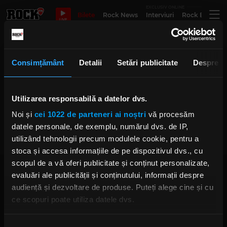
EXCLUSIV ONLINE
Bilete
Rock News
Interviuri
Rock Evergre
LIVE
Costel
Consimțământ
Detalii
Setări publicitate
Despre
Utilizarea responsabilă a datelor dvs.
Vedetele sub acoperire de la
„Electric Castle”
Noi și
cei 1022 de parteneri ai noștri
vă procesăm
IRINA-MARIA MARINESCU
DUMINICĂ, 23 IULIE 2023
datele personale, de exemplu, numărul dvs. de IP,
utilizând tehnologii precum modulele cookie, pentru a
stoca și accesa informațiile de pe dispozitivul dvs., cu
scopul de a vă oferi publicitate și conținut personalizate,
evaluări ale publicității și conținutului, informații despre
audiență și dezvoltare de produse. Puteți alege cine și cu
ce scopuri poate utiliza datele dvs.
Dacă ne permiteți, am dori, de asemenea:
Rock FM
– It Rocks!