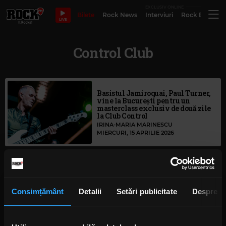
EXCLUSIV ONLINE
Bilete
Rock News
Interviuri
Rock Evergre
LIVE
Control Club
Basistul Jamiroquai, Paul Turner,
vine la București pentru un
masterclass exclusiv de două zile
la Club Control
IRINA-MARIA MARINESCU
MIERCURI, 15 APRILIE 2026
Second Wave revine pe scenă pe
17 februarie, odată cu lansarea
noului single „Lost and Found”, în
Consimțământ
Detalii
Setări publicitate
Despre
Control Club
LUNI, 16 FEBRUARIE 2026