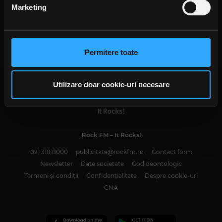
din Declarația despre modulele cookie.
Marketing
Rock The Underground: „X-mas
Charity Blast” – un super concert
Folosim cookie-uri pentru a personaliza conținutul și
de Crăciun pentru o cauză nobilă
IRINA-MARIA MARINESCU
anunțurile, pentru a oferi funcții de rețele sociale și pentru
MARȚI, 19 DECEMBRIE 2023
a analiza traficul. De asemenea, le oferim partenerilor de
Permitere toate
rețele sociale, de publicitate și de analize informații cu
privire la modul în care folosiți site-ul nostru. Aceștia le
pot combina cu alte informații oferite de dvs. sau culese
Utilizare doar cookie-uri necesare
în urma folosirii serviciilor lor. În cazul în care alegeți să
continuați să utilizați website-ul nostru, sunteți de acord
cu utilizarea modulelor noastre cookie.
Rock FM
– It Rocks!
021 318 8000
publicitate@rockfm.ro
Contact form
Newsletter
Date societate
Cod deontologic
Termeni și condiții
Confidențialitate
Despre cookie-uri
CNA